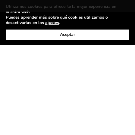
Contacto
Utilizamos cookies para ofrecerte la mejor experiencia en
nuestra web.
Puedes aprender más sobre qué cookies utilizamos o
desactivarlas en los
ajustes
.
Política de privacidad
©exibart 2026 - web design and
development by
Infmedia
Aceptar