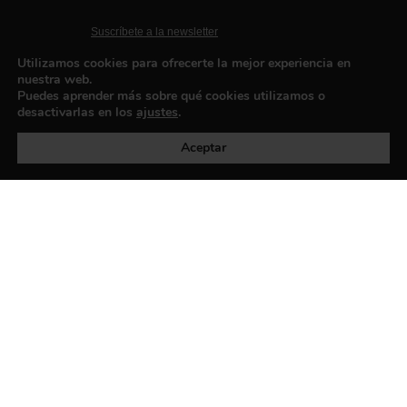
Suscríbete a la newsletter
Contacto
Utilizamos cookies para ofrecerte la mejor experiencia en
nuestra web.
Puedes aprender más sobre qué cookies utilizamos o
desactivarlas en los
ajustes
.
Política de privacidad
©exibart 2026 - web design and
development by
Infmedia
Aceptar