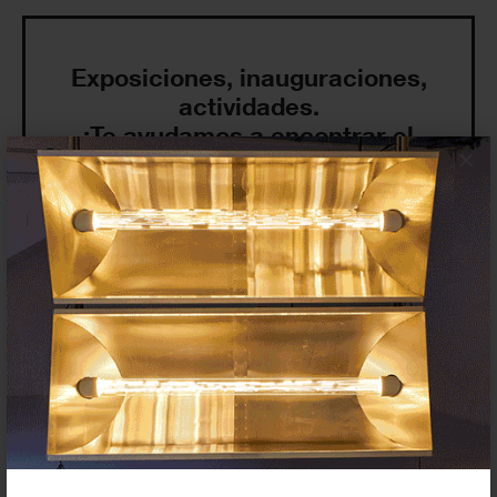
Exposiciones, inauguraciones,
actividades.
¡Te ayudamos a encontrar el
×
evento que buscas !
Exposiciones y eventos
Eventos de hoy
En curso y futuros
Pasados, en curso y futuros
Incluir eventos web