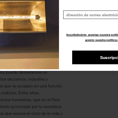
ixaforum de Barcelona. También
 críptico, del catalogo de la
oradores
, 2012) que a Criado le
e eco del lema, “ouija y sufragio
 adentran en la obra de este
Inscribiéndote, aceptas nuestra políti
render del todo.
acepto vuestra política
a secuencia de elementos que se
Suscripc
lar. Espejos, rejillas metálicas,
ncha de grabado forman este
ira puede desvelarnos un
ral decíamos, industria y
s que se acoplan en una función
ndicios. Entre ellos,
ntos funerarios, que en el País
iento accionado por la esvástica
a que asocia el ciclo de la vida y