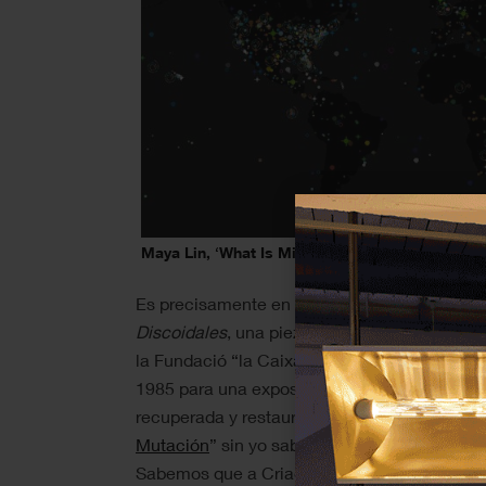
Maya Lin, ‘What Is Missing?’, 2021. Fuente: w
Es precisamente en el interponerse en la his
Discoidales
, una pieza de Nacho Criado, qu
la Fundació “la Caixa” durante los últimos tr
1985 para una exposición individual en la Sa
recuperada y restaurada cuando la seleccion
Mutación
” sin yo saber mucho del artista y 
Sabemos que a Criado le gustaban los rompec