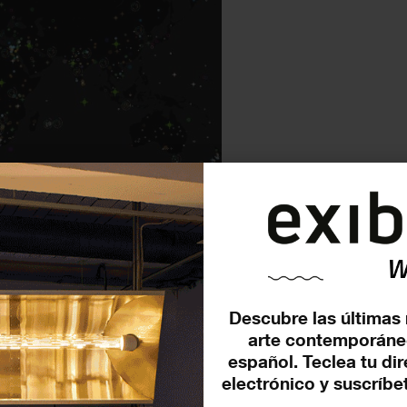
hatismissing.com
toria, donde podemos situar
e ha dormido en los almacenes de
einta y cuatro años. Creada en
Descubre las últimas 
la Moncada, la obra fue
arte contemporáne
é para mi propuesta “
La Próxima
español. Teclea tu di
nada de la pieza en concreto.
electrónico y suscríbet
abezas, así lo afirmó Gloria