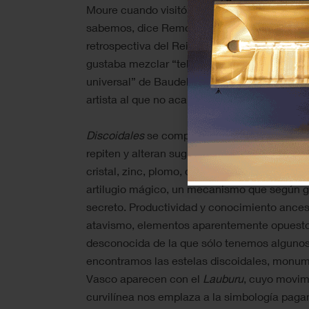
Moure cuando visitó la exposición en el Ca
sabemos, dice Remo Guidieri en su texto, algo
retrospectiva del Reina Sofía (
Agentes Colab
gustaba mezclar “tekné y brujería” haciéndos
universal” de Baudelaire. Dos pistas que nos
artista al que no acabaremos nunca de comp
Discoidales
se compone de tres cuerpos, un
repiten y alteran sugiriendo una rotación circu
cristal, zinc, plomo, cobre, latón, y una pla
artilugio mágico, un mecanismo que según g
secreto. Productividad y conocimiento ancest
atavismo, elementos aparentemente opuesto
desconocida de la que sólo tenemos algunos i
encontramos las estelas discoidales, monume
Vasco aparecen con el
Lauburu
, cuyo movim
curvilínea nos emplaza a la simbología pagan