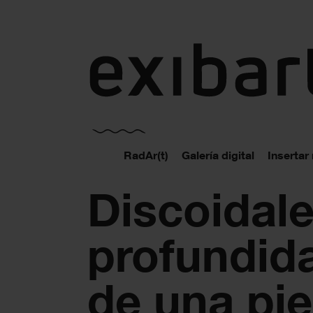
exibart.es
RadAr(t)
Galería digital
Insertar
Discoidale
profundid
de una pi