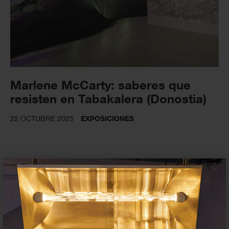
Marlene McCarty: saberes que
resisten en Tabakalera (Donostia)
22 OCTUBRE 2025
EXPOSICIONES
×