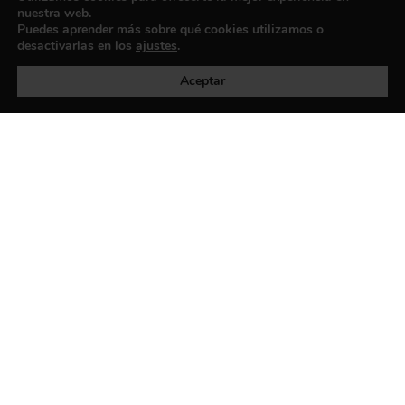
nuestra web.
Puedes aprender más sobre qué cookies utilizamos o
desactivarlas en los
ajustes
.
Política de privacidad
©exibart 2026 - web design and
development by
Infmedia
Aceptar