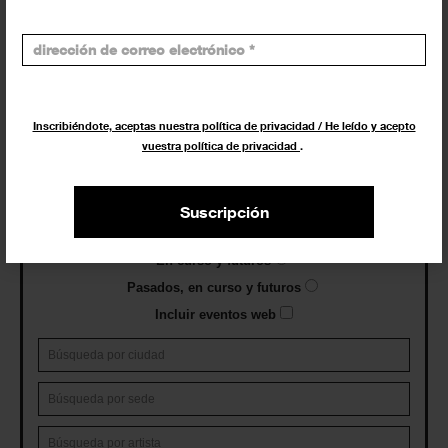
actividades.
¡Te ayudamos a encontrar el
evento que buscas !
Inscribiéndote, aceptas nuestra política de privacidad / He leído y acepto
Exposiciones y eventos
vuestra política de privacidad
.
Eventos de hoy
Suscripción
En curso y futuros
Pasados, en curso y futuros
Incluir eventos web