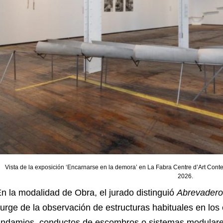
Vista de la exposición ‘Encarnarse en la demora’ en La Fabra Centre d’Art Con
2026.
n la modalidad de Obra, el jurado distinguió
Abrevadero
urge de la observación de estructuras habituales en los
ndamios, conductos de escombros o sistemas modulares 