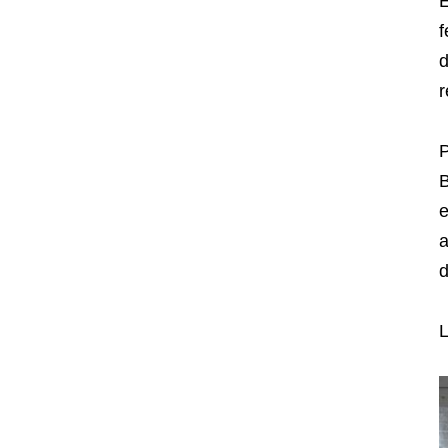
E
f
d
r
P
B
e
a
d
L