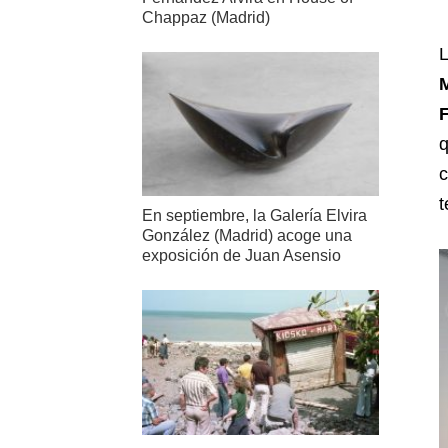
Chappaz (Madrid)
L
q
c
t
En septiembre, la Galería Elvira
González (Madrid) acoge una
exposición de Juan Asensio