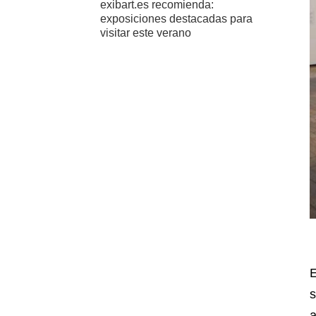
exibart.es recomienda:
exposiciones destacadas para
visitar este verano
E
s
a