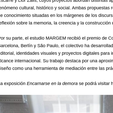
scarré y Lior Zalis, cuyos proyectos abordan distintas 
enómeno cultural, histórico y social. Ambas propuestas 
e conocimiento situadas en los márgenes de los discurso
eflexión sobre la memoria, la creencia y la construcció
or su parte, el estudio MARGEM recibió el premio de C
arcelona, Berlín y São Paulo, el colectivo ha desarroll
ditorial, identidades visuales y proyectos digitales para i
lcance internacional. Su trabajo destaca por una aproxi
iseño como una herramienta de mediación entre las prácti
a exposición
Encarnarse en la demora
se podrá visitar 