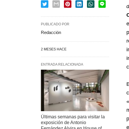
e
PUBLICADO POR
p
Redacción
r
i
2 MESES HACE
i
ENTRADA RELACIONADA
c
E
c
«
m
Últimas semanas para visitar la
p
exposición de Antonio
e
Fernández Alvira en House of