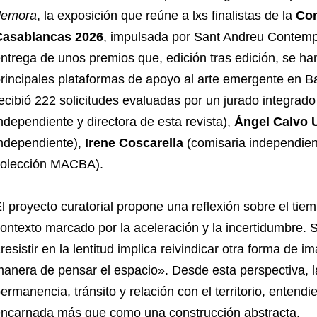
demora
, la exposición que reúne a lxs finalistas de la
Con
Casablancas 2026
, impulsada por Sant Andreu Contempo
ntrega de unos premios que, edición tras edición, se h
rincipales plataformas de apoyo al arte emergente en Ba
ecibió 222 solicitudes evaluadas por un jurado integrad
ndependiente y directora de esta revista),
Ángel Calvo U
ndependiente),
Irene Coscarella
(comisaria independien
olección MACBA).
l proyecto curatorial propone una reflexión sobre el tiem
ontexto marcado por la aceleración y la incertidumbre. S
resistir en la lentitud implica reivindicar otra forma de 
anera de pensar el espacio». Desde esta perspectiva, l
ermanencia, tránsito y relación con el territorio, enten
ncarnada más que como una construcción abstracta.