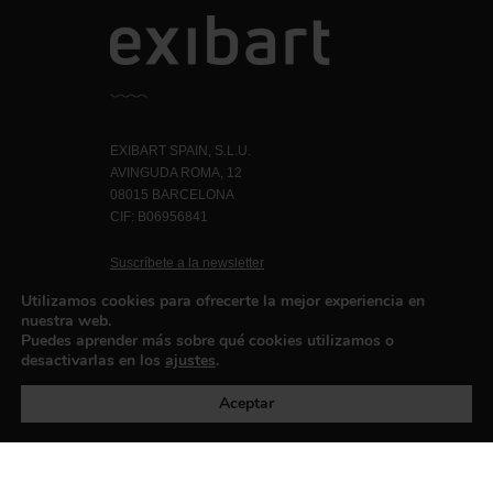
EXIBART SPAIN, S.L.U.
AVINGUDA ROMA, 12
08015 BARCELONA
CIF: B06956841
Suscríbete a la newsletter
Contacto
Utilizamos cookies para ofrecerte la mejor experiencia en
nuestra web.
Puedes aprender más sobre qué cookies utilizamos o
desactivarlas en los
ajustes
.
Política de privacidad
©exibart 2026 - web design and
development by
Infmedia
Aceptar