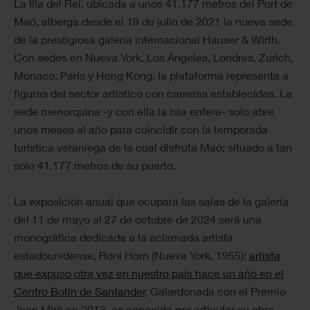
La Illa del Rei, ubicada a unos 41.177 metros del Port de
Maó, alberga desde el 19 de julio de 2021 la nueva sede
de la prestigiosa galería internacional Hauser & Wirth.
Con sedes en Nueva York, Los Ángeles, Londres, Zurich,
Monaco, París y Hong Kong, la plataforma representa a
figuras del sector artístico con carreras establecidas. La
sede menorquina -y con ella la isla entera- solo abre
unos meses al año para coincidir con la temporada
turística veraniega de la cual disfruta Maó; situado a tan
solo 41.177 metros de su puerto.
La exposición anual que ocupará las salas de la galería
del 11 de mayo al 27 de octubre de 2024 será una
monográfica dedicada a la aclamada artista
estadounidense, Roni Horn (Nueva York, 1955);
artista
que expuso otra vez en nuestro país hace un año en el
Centro Botín de Santander
. Galardonada con el Premio
Joan Miró en 2013, es conocida por articular su obra