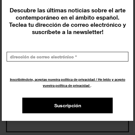
Descubre las últimas noticias sobre el arte
Eventos de hoy
contemporáneo en el ámbito español.
Teclea tu dirección de correo electrónico y
En curso y futuros
suscríbete a la newsletter!
Pasados, en curso y futuros
Incluir eventos web
Inscribiéndote, aceptas nuestra política de privacidad / He leído y acepto
vuestra política de privacidad
.
Buscar
Suscripción
Exposiciones y actividades en tu ciudad