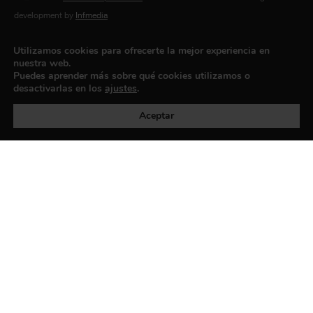
development by
Infmedia
Utilizamos cookies para ofrecerte la mejor experiencia en
nuestra web.
Puedes aprender más sobre qué cookies utilizamos o
desactivarlas en los
ajustes
.
Aceptar