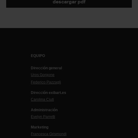
descargar pdf
EQUIPO
Dirección general
Uros Gorgone
Federico Pazzagli
Dirección exibart.es
Carolina Ciuti
Administración
Evelyn Parretti
Marketing
Francesca Grismondi