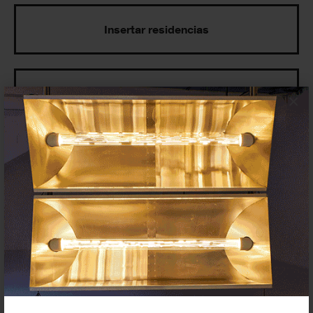
Insertar residencias
Insertar exposición o evento
×
Agenda
Exposiciones, inauguraciones,
actividades.
¡Te ayudamos a encontrar el