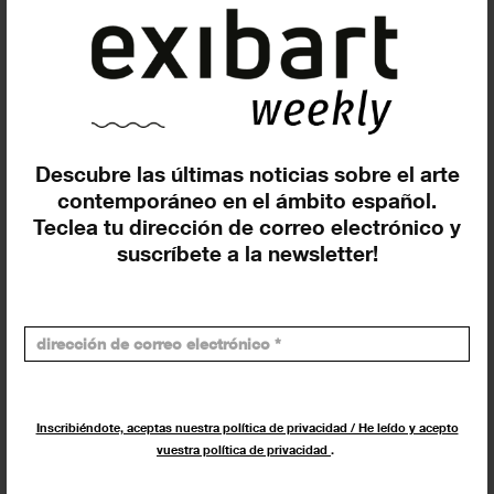
evento que buscas !
Exposiciones y eventos
Eventos de hoy
Descubre las últimas noticias sobre el arte
contemporáneo en el ámbito español.
En curso y futuros
Teclea tu dirección de correo electrónico y
Pasados, en curso y futuros
suscríbete a la newsletter!
Incluir eventos web
Inscribiéndote, aceptas nuestra política de privacidad / He leído y acepto
vuestra política de privacidad
.
Buscar