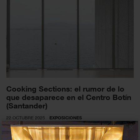
Cooking Sections: el rumor de lo
que desaparece en el Centro Botín
(Santander)
22 OCTUBRE 2025
EXPOSICIONES
×