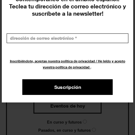
Teclea tu dirección de correo electrónico y
Agenda
suscríbete a la newsletter!
Exposiciones, inauguraciones,
actividades.
¡Te ayudamos a encontrar el
Inscribiéndote, aceptas nuestra política de privacidad / He leído y acepto
evento que buscas !
vuestra política de privacidad
.
Suscripción
Exposiciones y eventos
Eventos de hoy
En curso y futuros
Pasados, en curso y futuros