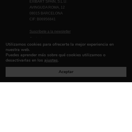
EXIBART SPAIN, S.L.U.
AVINGUDA ROMA, 12
08015 BARCELONA
CIF: B06956841
Suscríbete a la newsletter
Contacto
Utilizamos cookies para ofrecerte la mejor experiencia en
nuestra web.
Puedes aprender más sobre qué cookies utilizamos o
desactivarlas en los
ajustes
.
Política de privacidad
©exibart 2026 - web design and
development by
Infmedia
Aceptar