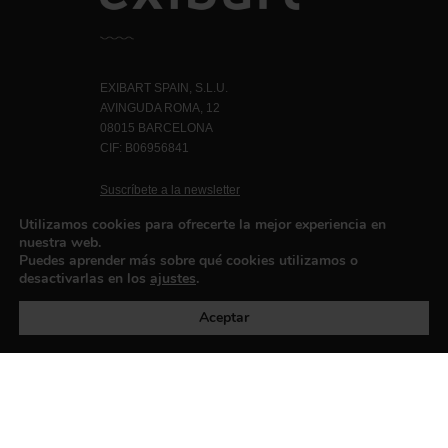
EXIBART SPAIN, S.L.U.
AVINGUDA ROMA, 12
08015 BARCELONA
CIF: B06956841
Suscríbete a la newsletter
Contacto
Utilizamos cookies para ofrecerte la mejor experiencia en
nuestra web.
Puedes aprender más sobre qué cookies utilizamos o
desactivarlas en los
ajustes
.
Política de privacidad
©exibart 2026 - web design and
development by
Infmedia
Aceptar