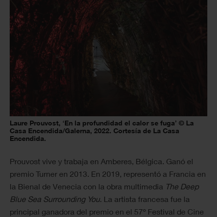
Laure Prouvost, ‘En la profundidad el calor se fuga’ © La
Casa Encendida/Galerna, 2022. Cortesía de La Casa
Encendida.
Prouvost vive y trabaja en Amberes, Bélgica. Ganó el
premio Turner en 2013. En 2019, representó a Francia en
la Bienal de Venecia con la obra multimedia
The Deep
Blue Sea Surrounding You
. La artista francesa fue la
principal ganadora del premio en el 57º Festival de Cine