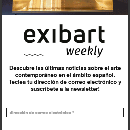
Agenda
Exposiciones, inauguraciones,
Descubre las últimas noticias sobre el arte
actividades.
contemporáneo en el ámbito español.
¡Te ayudamos a encontrar el
Teclea tu dirección de correo electrónico y
evento que buscas !
suscríbete a la newsletter!
Exposiciones y eventos
Eventos de hoy