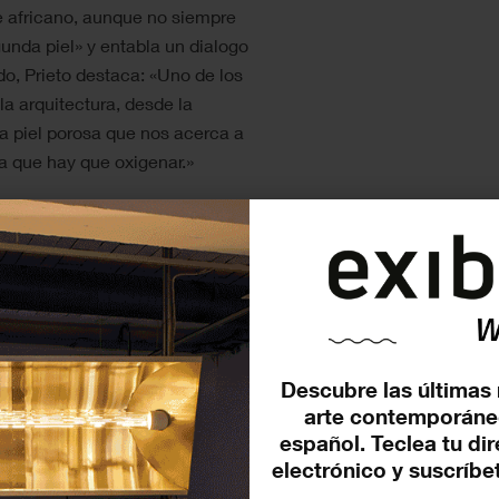
te africano, aunque no siempre
gunda piel» y entabla un dialogo
ido, Prieto destaca: «Uno de los
la arquitectura, desde la
a piel porosa que nos acerca a
a que hay que oxigenar.»
lizados en otras instalaciones
luego en la Bienal de
na, a través de un proceso
es convocados por einaidea y
o la pieza expresamente para el
Descubre las últimas 
arte contemporáne
rmanecerá hasta el 1 de
español. Teclea tu di
performance
Paso de silencio,
electrónico y suscríbet
r y rastrear la memoria urbana de