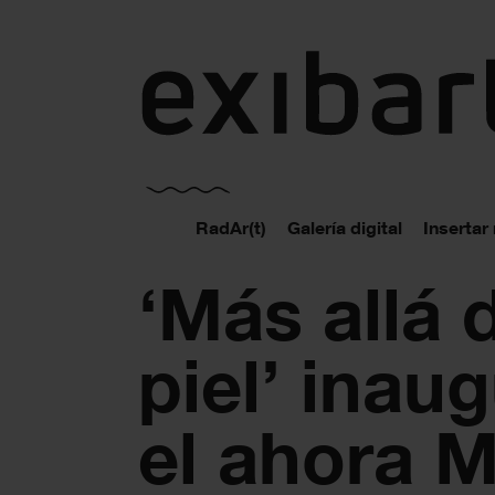
exibart.es
RadAr(t)
Galería digital
Insertar
‘Más allá 
piel’ inau
el ahora 