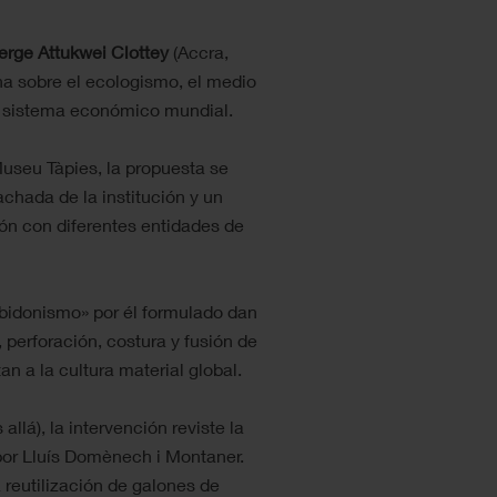
erge Attukwei Clottey
(Accra,
na sobre el ecologismo, el medio
l sistema económico mundial.
 Museu Tàpies, la propuesta se
achada de la institución y un
ón con diferentes entidades de
obidonismo» por él formulado dan
 perforación, costura y fusión de
an a la cultura material global.
 allá), la intervención reviste la
por Lluís Domènech i Montaner.
 reutilización de galones de