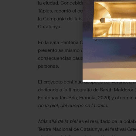
la ciudad. Concebida como un recorrido a mo
Tàpies, recorrió el centro de la ciudad, con 
la Compañía de Tabacos de Filipinas, y concl
Catalunya.
En la sala Periferia Cimarronas y como parte 
presentó asimismo
Los hombres de carbón
,
consecuencias causadas por un proceso migra
personas.
El proyecto continúa después del verano, a t
dedicado a la filmografía de Sarah Maldoror
Fontenay-lès-Bris, Francia, 2020) y el semina
de la piel, del cuerpo en la calle
.
Más allá de la piel
es el resultado de la cola
Teatre Nacional de Catalunya, el festival Grec