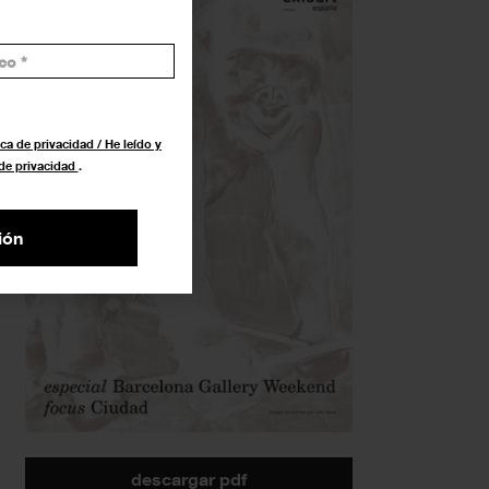
ca de privacidad / He leído y
 de privacidad
.
ión
descargar pdf