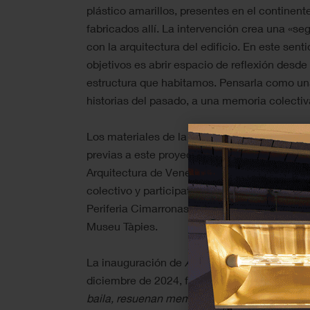
plástico amarillos, presentes en el continen
fabricados allí. La intervención crea una «se
con la arquitectura del edificio. En este sent
objetivos es abrir espacio de reflexión desde 
estructura que habitamos. Pensarla como un
historias del pasado, a una memoria colectiv
Los materiales de la instalación han sido uti
previas a este proyecto, primero en Ghana y 
Arquitectura de Venecia en 2023. En Barcelo
colectivo y participativo con un participant
Periferia Cimarronas, el artista ha construid
Museu Tàpies.
La inauguración de
Afterlife Voyage
, que pe
diciembre de 2024, fue acompañada con la 
baila, resuenan memorias
, que busca activa