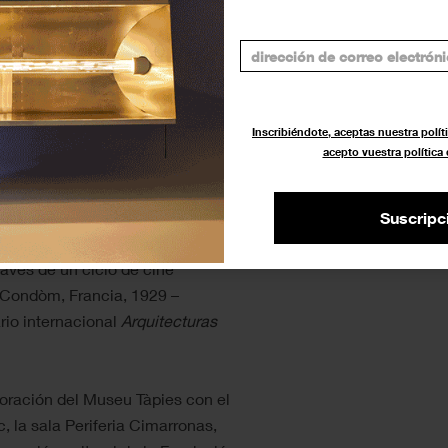
do de rúa, partió del Museu
una parada en la antigua sede de
uyó en el Teatre Nacional de
Inscribiéndote, aceptas nuestra políti
del festival Grec, Clottey
acepto vuestra política
 un espectáculo centrado en las
torio en la vida de las
Suscripc
ravés de un ciclo de cine
 (Condòm, Francia, 1929 –
rio internacional
Arquitecturas
boración del Museu Tàpies con el
, la sala Periferia Cimarronas,