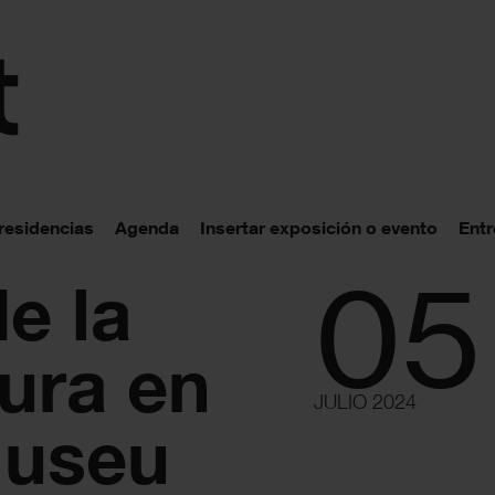
 residencias
Agenda
Insertar exposición o evento
Entr
05
de la
gura en
JULIO 2024
Museu