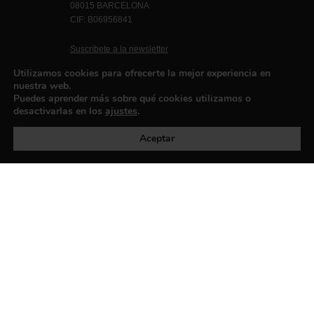
08015 BARCELONA
CIF: B06956841
Suscríbete a la newsletter
Contacto
Utilizamos cookies para ofrecerte la mejor experiencia en
nuestra web.
Puedes aprender más sobre qué cookies utilizamos o
desactivarlas en los
ajustes
.
Política de privacidad
©exibart 2026 - web design and
development by
Infmedia
Aceptar