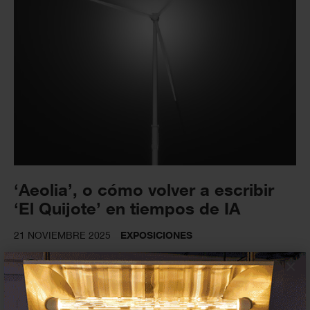
‘Aeolia’, o cómo volver a escribir
‘El Quijote’ en tiempos de IA
21 NOVIEMBRE 2025
EXPOSICIONES
×