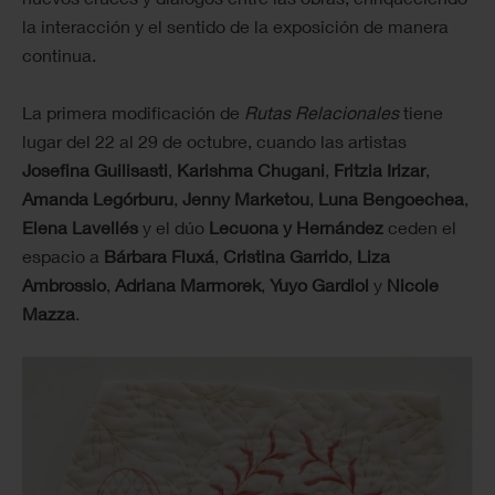
la interacción y el sentido de la exposición de manera
continua.
La primera modificación de
Rutas Relacionales
tiene
lugar del 22 al 29 de octubre, cuando las artistas
Josefina Guilisasti
,
Karishma Chugani
,
Fritzia Irizar
,
Amanda Legórburu
,
Jenny Marketou
,
Luna Bengoechea
,
Elena Lavellés
y el dúo
Lecuona y Hernández
ceden el
espacio a
Bárbara Fluxá
,
Cristina Garrido
,
Liza
Ambrossio
,
Adriana Marmorek
,
Yuyo Gardiol
y
Nicole
Mazza
.