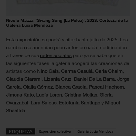
Nicole Mazza, ‘Swang Song (La Pelea)’, 2023. Cortesía de la
Galería Lucía Mendoza
Esta exposición se podrá visitar hasta julio de 2025. Los
cambios se anuncian poco antes de cada modificación
a través de sus
redes sociales
pero ya se sabe que en
las siguientes fases la galería acogerá las creaciones de
artistas como
Nino Cais
,
Carma Casulá
,
Carla Chaim
,
Claudia Claremi
,
Lizania Cruz
,
Daniel De La Barra
,
Jorge
García
,
Olalla Gómez
,
Blanca Gracia
,
Pascal Hachem
,
Jimena Kato
,
Lucía Loren
,
Cristina Mejías
,
Gloria
Oyarzabal
,
Lara Salous
,
Estefanía Santiago
y
Miguel
Sbastida
.
ETIQUETAS
Exposición colectiva
Galería Lucía Mendoza