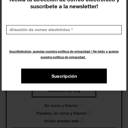
Agenda
suscríbete a la newsletter!
Exposiciones, inauguraciones,
actividades.
¡Te ayudamos a encontrar el
evento que buscas !
Inscribiéndote, aceptas nuestra política de privacidad / He leído y acepto
vuestra política de privacidad
.
Exposiciones y eventos
Suscripción
Eventos de hoy
En curso y futuros
Pasados, en curso y futuros
Incluir eventos web