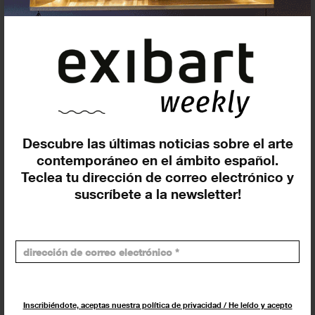
Agenda
Exposiciones, inauguraciones,
actividades.
Descubre las últimas noticias sobre el arte
¡Te ayudamos a encontrar el
contemporáneo en el ámbito español.
evento que buscas !
Teclea tu dirección de correo electrónico y
suscríbete a la newsletter!
Exposiciones y eventos
Eventos de hoy
En curso y futuros
Inscribiéndote, aceptas nuestra política de privacidad / He leído y acepto