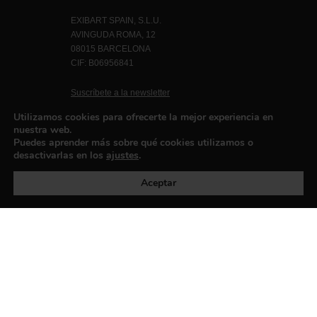
EXIBART SPAIN, S.L.U.
AVINGUDA ROMA, 12
08015 BARCELONA
CIF: B06956841
Suscríbete a la newsletter
Contacto
Utilizamos cookies para ofrecerte la mejor experiencia en
nuestra web.
Puedes aprender más sobre qué cookies utilizamos o
desactivarlas en los
ajustes
.
Política de privacidad
©exibart 2026 - web design and
development by
Infmedia
Aceptar