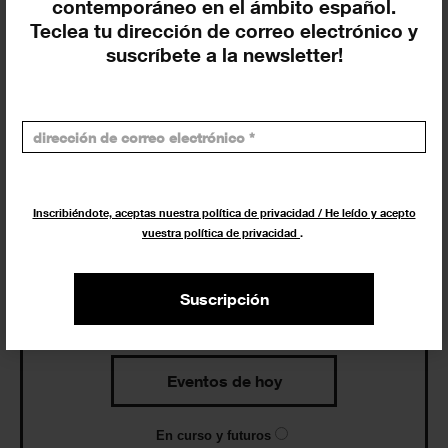
contemporáneo en el ámbito español.
Teclea tu dirección de correo electrónico y
suscríbete a la newsletter!
Agenda
Exposiciones, inauguraciones,
actividades.
Inscribiéndote, aceptas nuestra política de privacidad / He leído y acepto
¡Te ayudamos a encontrar el
vuestra política de privacidad
.
evento que buscas !
Suscripción
Exposiciones y eventos
Eventos de hoy
En curso y futuros