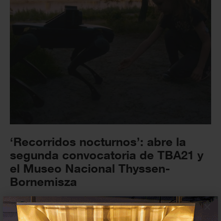
‘Recorridos nocturnos’: abre la
segunda convocatoria de TBA21 y
el Museo Nacional Thyssen-
Bornemisza
10 DICIEMBRE 2025
CONVOCATORIAS
×