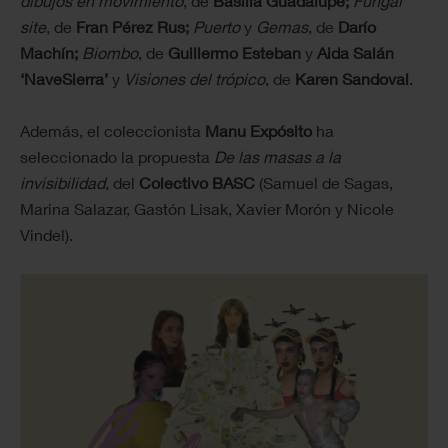
dibujos en movimiento
, de
Basilia Guadalupe;
Fungal
site
, de
Fran Pérez Rus;
Puerto
y
Gemas
, de
Darío
Machín;
Biombo
, de
Guillermo Esteban
y
Aida Salán
‘NaveSierra’
y
Visiones del trópico
, de
Karen Sandoval
.
Además, el coleccionista
Manu Expósito
ha
seleccionado la propuesta
De las masas a la
invisibilidad
, del
Colectivo BASC
(Samuel de Sagas,
Marina Salazar, Gastón Lisak, Xavier Morón y Nicole
Vindel).