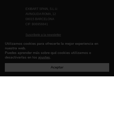
EXIBART SPAIN, S.L.U.
AVINGUDA ROMA, 12
08015 BARCELONA
CIF: B06956841
Suscríbete a la newsletter
Contacto
Utilizamos cookies para ofrecerte la mejor experiencia en
nuestra web.
Puedes aprender más sobre qué cookies utilizamos o
desactivarlas en los
ajustes
.
Política de privacidad
©exibart 2026 - web design and
development by
Infmedia
Aceptar