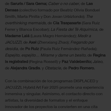
de
Saruris / Sara Gema;
Caber o no caber
, de
Las
Densas
(colectivo formado por Beatriz Olivia Bonduel
Smith, Marta Pinilla y Don Jovan Urbiztondo);
The
overthinking mermaids
, de
Cía Traspasarte
(Sara Ruiz
Ferrer y Blanca Escobar);
La Fiesta del Té Alquímica
, de
Madame Lalá
(Laura Magro Hernández);
Medir a
JACUZZI
, de
Axel
(Zhenxiang Zhao);
Fregando por
desidia
, de
Po Ruiz
(Paula Ruiz Fernández-Rañada);
Espejito, espejito… Mírame y dame un besito
, de
Regina
is registrated
(Regina Rossell) y
Paz Valdebenito;
Jaleo
,
de
Alejandra Gradis
. y
Obstacle
, de
Pedro Romero
.
Con la combinación de los programas DISPLACED y
JACUZZI, Hybrid Art Fair 2025 promete una experiencia
inmersiva y singular. Asimismo, el contacto directo con
artistas, la diversidad de formatos y el enfoque
innovador de los proyectos la convierten en una cita