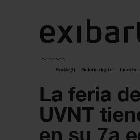
exibart.es
RadAr(t)
Galería digital
Insertar
La feria de
UVNT tien
en su 7a e