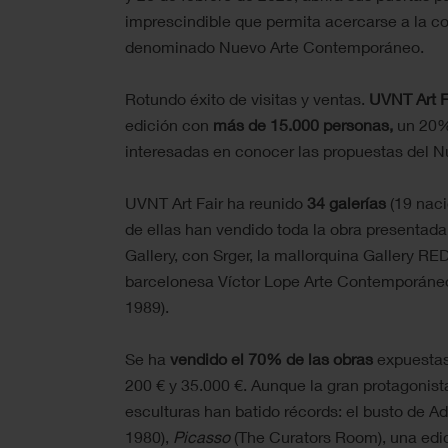
imprescindible que permita acercarse a la cor
denominado Nuevo Arte Contemporáneo.
Rotundo éxito de visitas y ventas.
UVNT Art F
edición con
más de 15.000 personas,
un 20% 
interesadas en conocer las propuestas del 
UVNT Art Fair ha reunido
34 galerías
(19 naci
de ellas han vendido toda la obra presentada
Gallery, con Srger, la mallorquina Gallery RE
barcelonesa Víctor Lope Arte Contemporáneo,
1989).
Se ha
vendido el 70% de las obras
expuestas,
200 € y 35.000 €. Aunque la gran protagonista 
esculturas han batido récords: el busto de 
1980),
Picasso
(The Curators Room), una edic