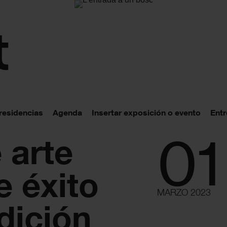
 residencias
Agenda
Insertar exposición o evento
Entr
01
 arte
e éxito
MARZO 2023
dición