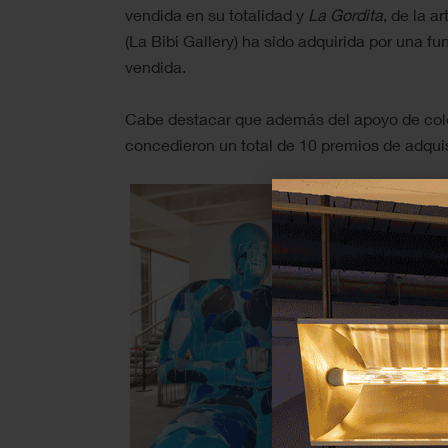
vendida en su totalidad y
La Gordita
, de la a
(La Bibi Gallery) ha sido adquirida por una f
vendida.
Cabe destacar que además del apoyo de cole
concedieron un total de 10 premios de adquis