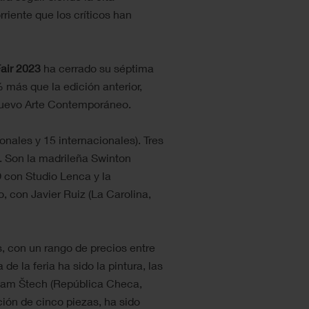
riente que los críticos han
air 2023
ha cerrado su séptima
más que la edición anterior,
Nuevo Arte Contemporáneo.
onales y 15 internacionales). Tres
. Son la madrileña Swinton
D con Studio Lenca y la
 con Javier Ruiz (La Carolina,
 con un rango de precios entre
de la feria ha sido la pintura, las
Adam Štech (República Checa,
ión de cinco piezas, ha sido