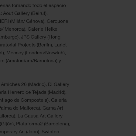
lerías tomando todo el espacio
 Aout Gallery (Beirut),
ERI (Milán/ Génova), Cerquone
ís/ Menorca), Galerie Heike
Hamburgo), JPS Gallery (Hong
orial Projects (Berlín), Lariot
st), Moosey (Londres/Norwich),
oom (Amsterdam/Barcelona) y
 Arniches 26 (Madrid), Di Gallery
ería Herrero de Tejada (Madrid),
antiago de Compostela), Galería
Palma de Mallorca), Gärna Art
allorca), La Causa Art Gallery
(Gijón), Plataforma2 (Barcelona),
mporary Art (Jaén), Swinton