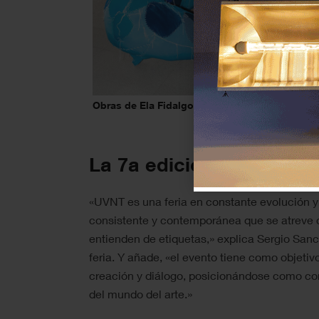
Obras de Ela Fidalgo y Adam Štech, respectiv
La 7a edición de la feria
«UVNT es una feria en constante evolución y
consistente y contemporánea que se atreve 
entienden de etiquetas,» explica Sergio Sanch
feria. Y añade, «el evento tiene como objeti
creación y diálogo, posicionándose como con
del mundo del arte.»