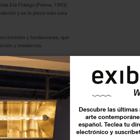
rtista Ela Fidalgo (Palma, 1993)
undación y es la pieza más cara
ccionistas y fundaciones, que
ición y residencia.
Descubre las últimas 
arte contemporáne
español. Teclea tu di
electrónico y suscríbet