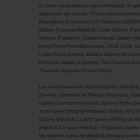
En esta nueva edición han participado 34 ga
disponible del recinto. 15 son internacionales:
BlueyBluey (Londres), C+N Gallery CANEPAN
Gallery (Caracas/Madrid), Cohle Gallery (Par
Strelow (Frankfurt), Golden Hands Gallery (
Kong/Tokyo/París/Barcelona), LAGE EGAL Curat
Collective (Londres), Mobius Gallery (Bucare
Pictorum Gallery (Londres), The Curators R
Zawahra Alejandro (Puerto Rico).
Las nacionales son: Alzueta Gallery (Madrid),
(Sevilla), Gabinete de Dibujos (València), Gal
Galería Llamazares (Gijón), Galería Trinta (S
Yusto/Giner (Madrid/Marbella), Gallery RED (
Gallery (Madrid), La Bibi Gallery (Palma de M
(Madrid), La Gran (Madrid) + Espacio Líquido 
My Name’s Lolita Art (Madrid), Renace Conte