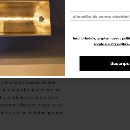
Inscribiéndote, aceptas nuestra políti
amente. Cortesía de UVNT.
acepto vuestra política
Suscripc
 con una propuesta de arte
con nuevos lenguajes que no
o, fundador y director de la
vo generar diversos espacios de
ector de los distintos agentes