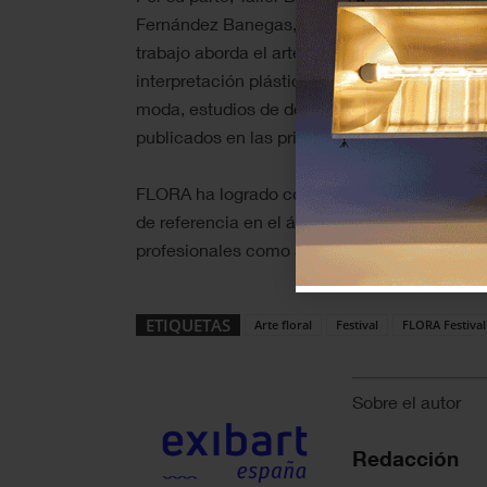
Fernández Banegas, se distingue por un lengua
trabajo aborda el arte floral desde la explora
interpretación plástica y simbólica. El estu
moda, estudios de decoración y arquitectura,
publicados en las principales revistas de int
FLORA ha logrado consolidarse en la agenda
de referencia en el ámbito de la cultura flora
profesionales como a amantes de la naturalez
ETIQUETAS
Arte floral
Festival
FLORA Festival 
Sobre el autor
Redacción