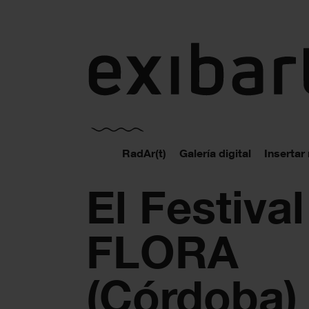
exibart.es
RadAr(t)
Galería digital
Insertar
El Festival
FLORA
(Córdoba)