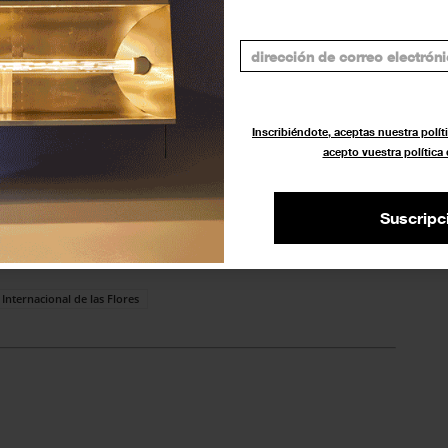
je pulido, fresco y original. Su
ción de la naturaleza y su
dio ha colaborado con marcas de
 y sus proyectos han sido
eriorismo de España.
Inscribiéndote, aceptas nuestra políti
acepto vuestra política
 internacional como un evento
l y botánica, atrayendo tanto a
Suscripc
a y el arte.
Internacional de las Flores