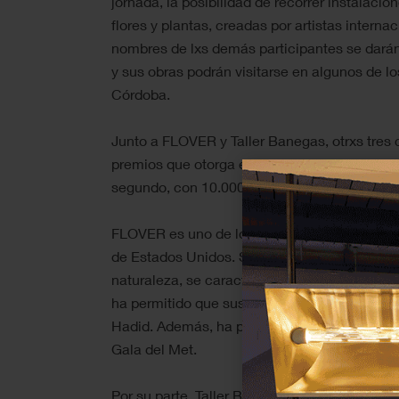
jornada, la posibilidad de recorrer instalacio
flores y plantas, creadas por artistas interna
nombres de lxs demás participantes se darán
y sus obras podrán visitarse en algunos de l
Córdoba.
Junto a FLOVER y Taller Banegas, otrxs tres 
premios que otorga el festival: el primero, do
segundo, con 10.000 euros.
FLOVER es uno de los estudios de arte floral
de Estados Unidos. Sus creaciones, inspirada
naturaleza, se caracterizan por ser arriesga
ha permitido que sus proyectos cautiven a f
Hadid. Además, ha participado en iniciativa
Gala del Met.
Por su parte, Taller Banegas, fundado por el 