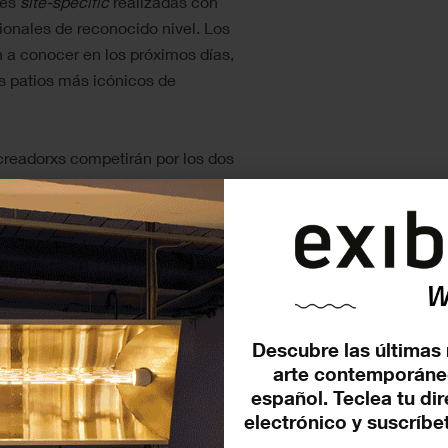
nes
site-specific
realizadas con
cionales de reconocido nivel. Los
 a conocer en los próximos días,
os patios más icónicos de
creadorxs competirán por los dos
tado con 25.000 euros, y el
 más influyentes y transgresores
s en la moda, la arquitectura y la
das y poco convencionales, lo que
iguras como Lady Gaga o Gigi
Descubre las últimas 
s de gran envergadura, como la
arte contemporáne
español. Teclea tu di
electrónico y suscríbet
artista español Alejandro