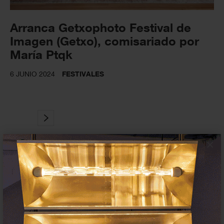
Arranca Getxophoto Festival de
Imagen (Getxo), comisariado por
María Ptqk
6 JUNIO 2024
FESTIVALES
×
Suscríbete a la newsletter