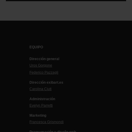
EQUIPO
Dirección general
Uros Gorgone
Federico Pazzagli
Dirección exibart.es
Carolina Ciuti
Administración
Evelyn Parretti
Marketing
Francesca Grismondi
Programación y diseño web