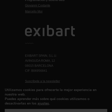
Giovanni Costante
Marcello Moi
EXIBART SPAIN, S.L.U.
AVINGUDA ROMA, 12
08015 BARCELONA
CIF: B06956841
Suscríbete a la newsletter
Contacto
Utilizamos cookies para ofrecerte la mejor experiencia en
nuestra web.
Puedes aprender más sobre qué cookies utilizamos o
desactivarlas en los
ajustes
.
Política de privacidad
©exibart 2026 - web design and