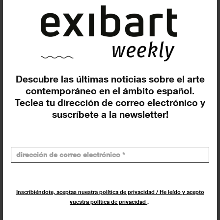
Exposiciones, inauguraciones,
actividades.
¡Te ayudamos a encontrar el
evento que buscas !
Descubre las últimas noticias sobre el arte
contemporáneo en el ámbito español.
Teclea tu dirección de correo electrónico y
Exposiciones y eventos
suscríbete a la newsletter!
Eventos de hoy
En curso y futuros
Pasados, en curso y futuros
Inscribiéndote, aceptas nuestra política de privacidad / He leído y acepto
Incluir eventos web
vuestra política de privacidad
.