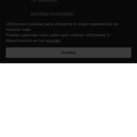
CIF: B06956841
Suscríbete a la newsletter
Contacto
Utilizamos cookies para ofrecerte la mejor experiencia en
nuestra web.
Puedes aprender más sobre qué cookies utilizamos o
desactivarlas en los
ajustes
.
Política de privacidad
©exibart 2026 - web design and
development by
Infmedia
Aceptar