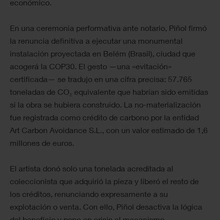
económico.
En una ceremonia performativa ante notario, Piñol firmó
la renuncia definitiva a ejecutar una monumental
instalación proyectada en Belém (Brasil), ciudad que
acogerá la COP30. El gesto —una «evitación»
certificada— se tradujo en una cifra precisa: 57.765
toneladas de CO₂ equivalente que habrían sido emitidas
si la obra se hubiera construido. La no-materialización
fue registrada como crédito de carbono por la entidad
Art Carbon Avoidance S.L., con un valor estimado de 1,6
millones de euros.
El artista donó solo una tonelada acreditada al
coleccionista que adquirió la pieza y liberó el resto de
los créditos, renunciando expresamente a su
explotación o venta. Con ello, Piñol desactiva la lógica
del beneficio y pone en crisis el mecanismo