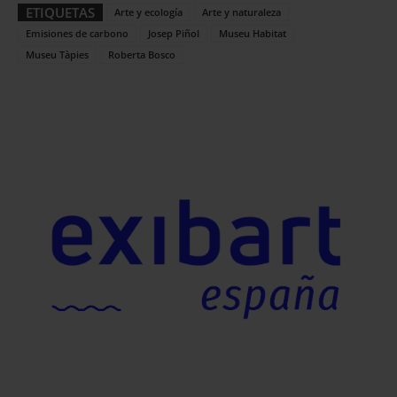
ETIQUETAS
Arte y ecología
Arte y naturaleza
Emisiones de carbono
Josep Piñol
Museu Habitat
Museu Tàpies
Roberta Bosco