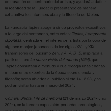
celebración del centenario del artista, y ayudará a definir
la identidad de la Fundació presentando de manera
exhaustiva los intereses, obra y la filosofía de Tàpies.
La Fundació Tàpies acogerá cinco proyectos expositivos
a lo largo del centenario, entre estas;
Tàpies, L’empremta
japonesa
, centrada en el interés del artista por la obra de
algunos monjes japoneses de los siglos XVIII y XIX
transmisores del budismo Zen, y
A=A, B=B,
inspirada a
partir del libro
La nueva visión del mundo (1954),
que
Tàpies consultaba a menudo y que recogía unas charlas
míticas entre expertos de la época sobre ciencia y
filosofía; serán abiertas al público el día 14.12.23, y se
podrán visitar hasta en marzo del 2024.
Chiharu Shiota. Fils de memòria
(21 de marzo 2024-junio
2024)
,
es la tercera exposición-por orden cronológico-,
que tendrá lugar en la institución, bajo el comisariado de