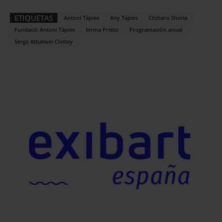
ETIQUETAS
Antoni Tàpies
Any Tàpies
Chiharu Shiota
Fundació Antoni Tàpies
Imma Prieto
Programación anual
Serge Attukwei Clottey