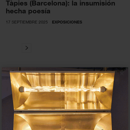
Tàpies (Barcelona): la insumisión
hecha poesía
17 SEPTIEMBRE 2025
EXPOSICIONES
×
Suscríbete a la newsletter
Insertar residencias