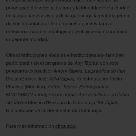
preocupación sobre la cultura y la identidad de la ciudad
en la que nació y vive, y de la que surge la materia prima
de sus creaciones. Una propuesta que invitará a
reflexionar sobre el ecologismo y el sistema económico
imperante mundial.
Otras instituciones -locales e institucionales- también
participarán en el programa de
Any Tàpies,
con este
programa expositivo:
Antoni Tàpies. La pràctica de l’art
,
Bozar (Brussel·les);
Miró/Tàpies,
Kunstmuseum Pablo
Picasso (Münster),
Antoni Tàpies. Retrospectiva,
MNCARS (Madrid);
Ara és demà. Art i activisme en l’obra
de Tàpies
Museu d’Història de Catalunya
;Tot Tàpies,
Biblioteques de la Generalitat de Catalunya.
Para más información
clica aquí
.