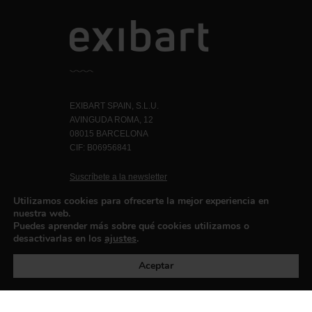
EXIBART SPAIN, S.L.U.
AVINGUDA ROMA, 12
08015 BARCELONA
CIF: B06956841
Suscríbete a la newsletter
Contacto
Utilizamos cookies para ofrecerte la mejor experiencia en
nuestra web.
Puedes aprender más sobre qué cookies utilizamos o
desactivarlas en los
ajustes
.
Política de privacidad
©exibart 2026 - web design and
development by
Infmedia
Aceptar