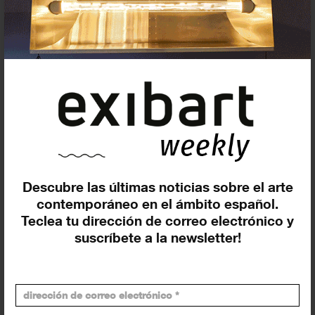
Insertar exposición o evento
Agenda
Descubre las últimas noticias sobre el arte
Exposiciones, inauguraciones,
contemporáneo en el ámbito español.
actividades.
Teclea tu dirección de correo electrónico y
suscríbete a la newsletter!
¡Te ayudamos a encontrar el
evento que buscas !
Exposiciones y eventos