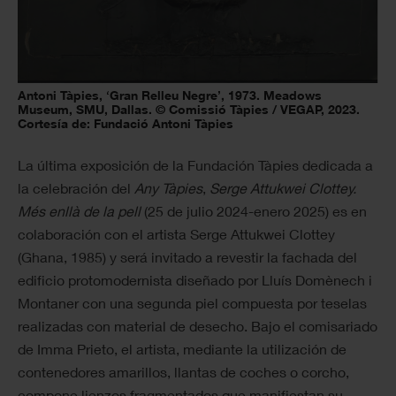
Antoni Tàpies, ‘Gran Relleu Negre’, 1973. Meadows
Museum, SMU, Dallas. © Comissió Tàpies / VEGAP, 2023.
Cortesía de: Fundació Antoni Tàpies
La última exposición de la Fundación Tàpies dedicada a
la celebración del
Any Tàpies
,
Serge Attukwei Clottey.
Més enllà de la pell
(25 de julio 2024-enero 2025) es en
colaboración con el artista Serge Attukwei Clottey
(Ghana, 1985) y será invitado a revestir la fachada del
edificio protomodernista diseñado por Lluís Domènech i
Montaner con una segunda piel compuesta por teselas
realizadas con material de desecho. Bajo el comisariado
de Imma Prieto, el artista, mediante la utilización de
contenedores amarillos, llantas de coches o corcho,
compone lienzos fragmentados que manifiestan su