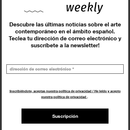
Insertar exposición o evento
Descubre las últimas noticias sobre el arte
contemporáneo en el ámbito español.
Teclea tu dirección de correo electrónico y
suscríbete a la newsletter!
Agenda
Inscribiéndote, aceptas nuestra política de privacidad / He leído y acepto
Exposiciones, inauguraciones,
vuestra política de privacidad
.
actividades.
¡Te ayudamos a encontrar el
evento que buscas !
Suscripción