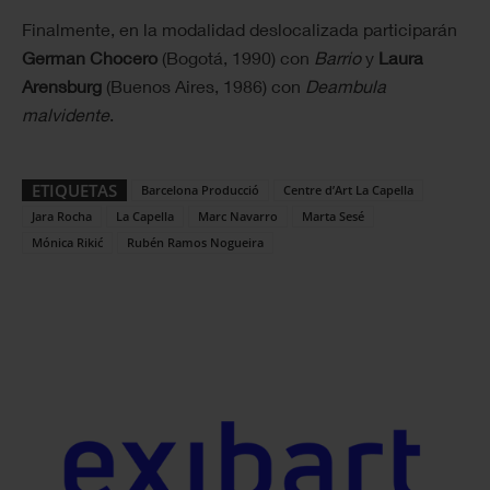
Finalmente, en la modalidad deslocalizada participarán
German Chocero
(Bogotá, 1990) con
Barrio
y
Laura
Arensburg
(Buenos Aires, 1986) con
Deambula
malvidente
.
ETIQUETAS
Barcelona Producció
Centre d’Art La Capella
Jara Rocha
La Capella
Marc Navarro
Marta Sesé
Mónica Rikić
Rubén Ramos Nogueira