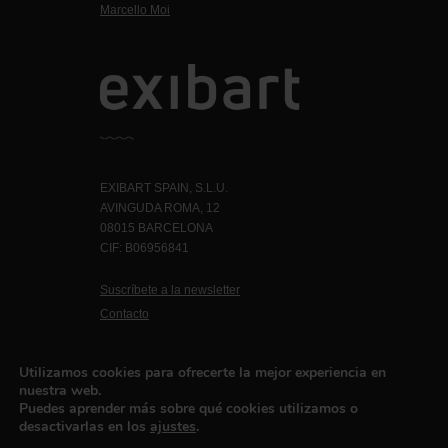
Marcello Moi
EXIBART SPAIN, S.L.U.
AVINGUDA ROMA, 12
08015 BARCELONA
CIF: B06956841
Suscríbete a la newsletter
Contacto
Utilizamos cookies para ofrecerte la mejor experiencia en
Política de privacidad
©exibart 2026 - web design and
nuestra web.
Puedes aprender más sobre qué cookies utilizamos o
development by
Infmedia
desactivarlas en los
ajustes
.