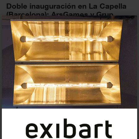
Doble inauguración en La Capella
(Barcelona): ArsGames y Grup
×
d’Estudi
24 OCTUBRE 2025
EXPOSICIONES
Suscríbete a la newsletter
Insertar residencias