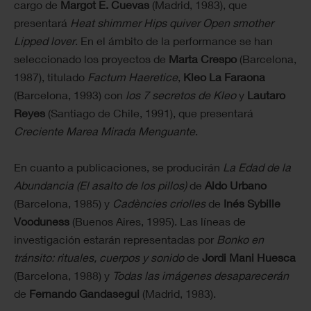
cargo de
Margot E. Cuevas
(Madrid, 1983), que
presentará
Heat shimmer Hips quiver Open smother
Lipped lover
. En el ámbito de la performance se han
seleccionado los proyectos de
Marta Crespo
(Barcelona,
1987), titulado
Factum Haeretice
,
Kleo La Faraona
(Barcelona, 1993) con
los 7 secretos de Kleo
y
Lautaro
Reyes
(Santiago de Chile, 1991), que presentará
Creciente Marea Mirada Menguante
.
En cuanto a publicaciones, se producirán
La Edad de la
Abundancia (El asalto de los pillos)
de
Aldo Urbano
(Barcelona, 1985) y
Cadències criolles
de
Inés Sybille
Vooduness
(Buenos Aires, 1995). Las líneas de
investigación estarán representadas por
Bonko en
tránsito: rituales, cuerpos y sonido
de
Jordi Mani Huesca
(Barcelona, 1988) y
Todas las imágenes desaparecerán
de
Fernando Gandasegui
(Madrid, 1983).