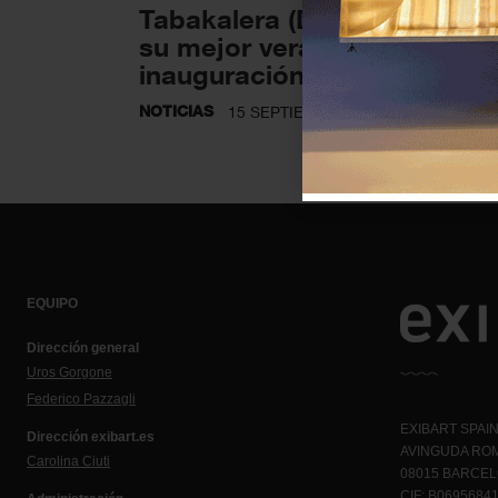
Tabakalera (Donostia) goza
su mejor verano desde su
inauguración
NOTICIAS
15 SEPTIEMBRE 2022
EQUIPO
Dirección general
Uros Gorgone
Federico Pazzagli
EXIBART SPAIN,
Dirección exibart.es
AVINGUDA ROM
Carolina Ciuti
08015 BARCE
CIF: B0695684