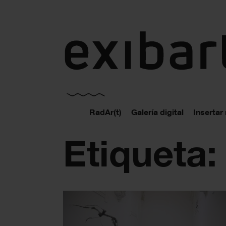
exibart.es
RadAr(t)
Galería digital
Insertar
Etiqueta: