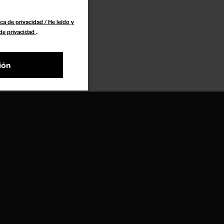
ca de privacidad / He leído y
 de privacidad
.
ión