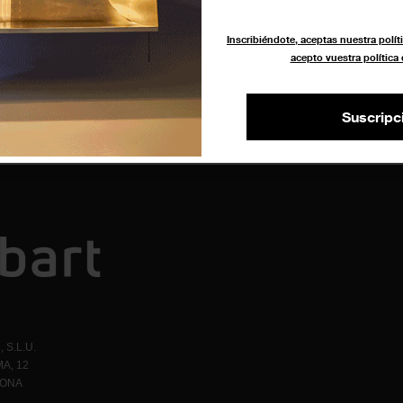
 de
Inscribiéndote, aceptas nuestra políti
acepto vuestra política
Suscripc
 S.L.U.
A, 12
LONA
1