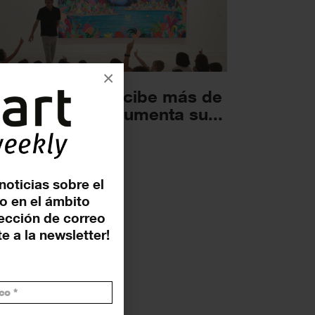
×
 CAC Málaga recibe más de
2.000 visitas y aumenta su...
ICIAS
3 ENERO 2023
noticias sobre el
o en el ámbito
rección de correo
e a la newsletter!