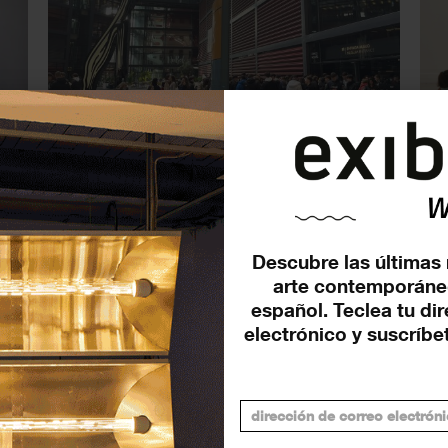
n
3.063.092 personas acuden al
El
Museo Reina Sofía en 2022
11
NOTICIAS
NOT
3 ENERO 2023
Descubre las últimas 
arte contemporáne
español. Teclea tu di
electrónico y suscríbet