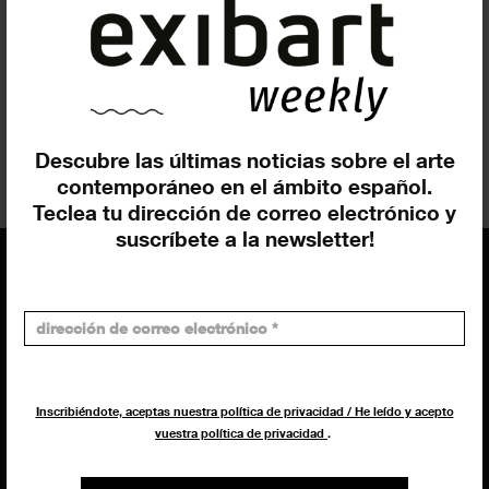
Dilalica (Barcelona) acoge ‘Te
enseñaré todo lo que he visto’
EXPOSICIONES
5 JULIO 2023
Descubre las últimas noticias sobre el arte
contemporáneo en el ámbito español.
Teclea tu dirección de correo electrónico y
suscríbete a la newsletter!
EQUIPO
Dirección general
Uros Gorgone
Inscribiéndote, aceptas nuestra política de privacidad / He leído y acepto
Federico Pazzagli
vuestra política de privacidad
.
Dirección exibart.es
Carolina Ciuti