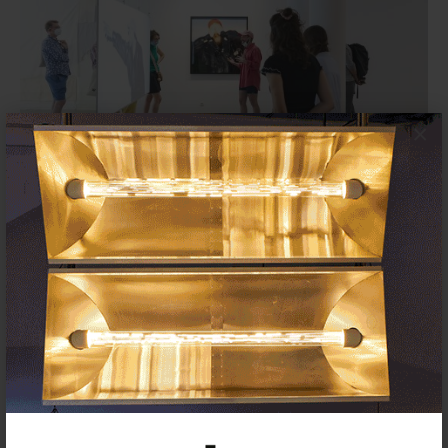
×
Las galerías del circuito Trafalgar
(Barcelona) colaboran en una gran
inauguración
ACTUALIDAD
23 ENERO 2024