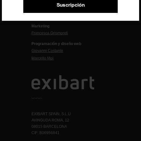
Suscripción
Administración
Evelyn Parretti
Marketing
Francesca Grismondi
Programación y diseño web
Giovanni Costante
Marcello Moi
EXIBART SPAIN, S.L.U.
AVINGUDA ROMA, 12
08015 BARCELONA
CIF: B06956841