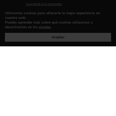
Suscríbete a la newsletter
Contacto
Utilizamos cookies para ofrecerte la mejor experiencia en
nuestra web.
Puedes aprender más sobre qué cookies utilizamos o
desactivarlas en los
ajustes
.
Política de privacidad
©exibart 2026 - web design and
development by
Infmedia
Aceptar