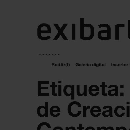
exibart.es
RadAr(t)
Galería digital
Insertar
Etiqueta:
de Creaci
Contempo