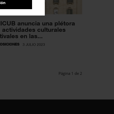
ión
 ICUB anuncia una plétora
 actividades culturales
tivales en las...
OSICIONES
3 JULIO 2023
Página 1 de 2