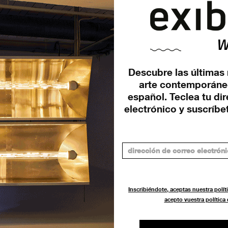
Descubre las últimas 
arte contemporáne
‘Cable City Dance. Cable City
‘E
español. Teclea tu di
Sea’: Rossella Biscotti llega a
cu
electrónico y suscríbet
Fabra...
ed
EXPOSICIONES
FES
17 NOVIEMBRE 2023
Inscribiéndote, aceptas nuestra políti
acepto vuestra política