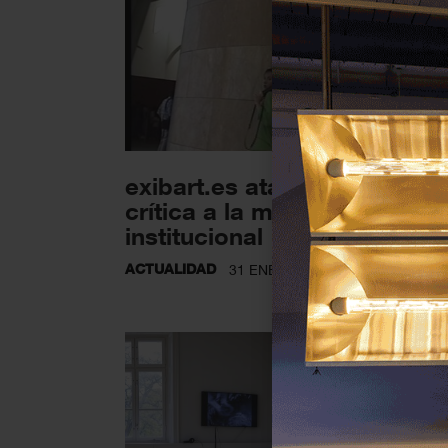
exibart.es ata cabos: una
crítica a la mala praxis
institucional
ACTUALIDAD
31 ENERO 2024