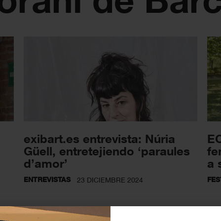
exibart.es entrevista: Núria
EC
Güell, entretejiendo ‘paraules
fe
d’amor’
a 
ENTREVISTAS
FES
23 DICIEMBRE 2024