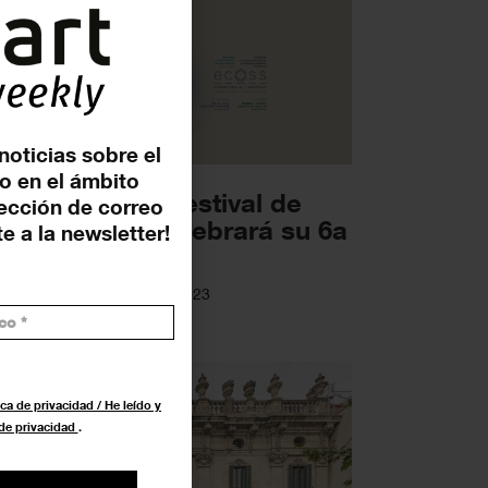
noticias sobre el
o en el ámbito
COSS’, el minifestival de
rección de correo
ltura digital, celebrará su 6a
e a la newsletter!
ición en...
TIVALES
17 OCTUBRE 2023
ca de privacidad / He leído y
 de privacidad
.