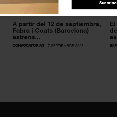
Suscripc
A partir del 12 de septiembre,
El
Fabra i Coats (Barcelona)
de
estrena...
es
CONVOCATORIAS
EXP
7 SEPTIEMBRE 2023