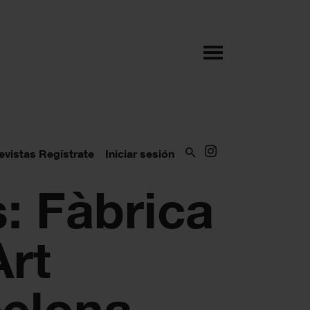
evistas
Regístrate
Iniciar sesión
s: Fàbrica
Art
elona