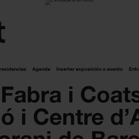
 residencias
Agenda
Insertar exposición o evento
Entr
 Fabra i Coat
ó i Centre d’
rani de Barc