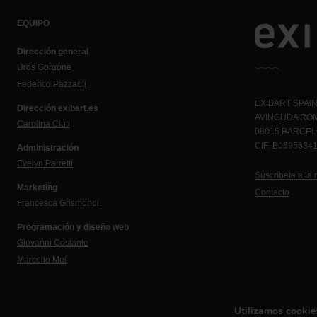
EQUIPO
Dirección general
Uros Gorgone
Federico Pazzagli
EXIBART SPAIN,
Dirección exibart.es
AVINGUDA ROM
Carolina Ciuti
08015 BARCE
CIF: B0695684
Administración
Evelyn Parretti
Suscríbete a la 
Marketing
Contacto
Francesca Grismondi
Programación y diseño web
Giovanni Costante
Marcello Moi
Utilizamos cookies
Política de privacidad
©exibart 2026 - web