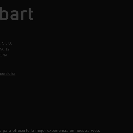
 S.L.U.
A, 12
LONA
1
newsletter
 para ofrecerte la mejor experiencia en nuestra web.
 design and development by
Infmedia