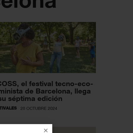
OSS, el festival tecno-eco-
minista de Barcelona, llega
su séptima edición
TIVALES
28 OCTUBRE 2024
×