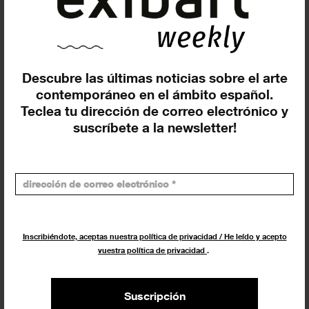
abres sus puertas en...
FERIAS
21 NOVIEMBRE 2023
Descubre las últimas noticias sobre el arte
contemporáneo en el ámbito español.
Teclea tu dirección de correo electrónico y
suscríbete a la newsletter!
Kandis Williams presenta en el
Inscribiéndote, aceptas nuestra política de privacidad / He leído y acepto
Espai 13 (Barcelona) una nueva
vuestra política de privacidad
.
videoproducción
EXPOSICIONES
2 NOVIEMBRE 2023
Suscripción