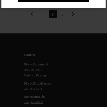
1
3
2
EQUIPO
Dirección general
Uros Gorgone
Federico Pazzagli
Dirección exibart.es
Carolina Ciuti
Administración
Evelyn Parretti