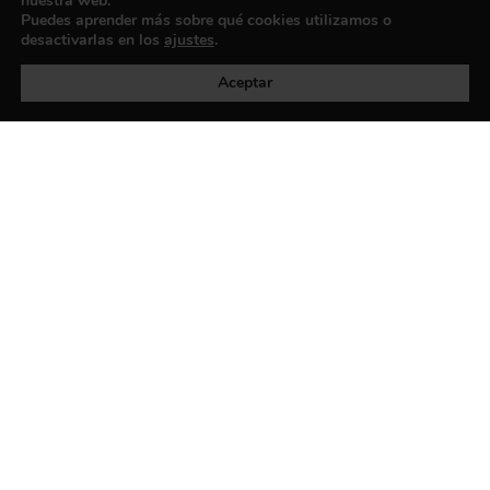
nuestra web.
Puedes aprender más sobre qué cookies utilizamos o
desactivarlas en los
ajustes
.
Política de privacidad
©exibart 2026 - web design and
development by
Infmedia
Aceptar