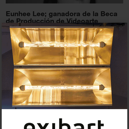
Eunhee Lee; ganadora de la Beca
de Producción de Videoarte
Fundació...
×
NOTICIAS
23 NOVIEMBRE 2023
La 21ª edición de la Feria LOOP