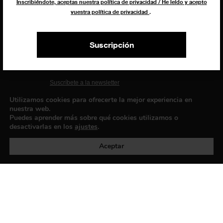
Inscribiéndote, aceptas nuestra política de privacidad / He leído y acepto
vuestra política de privacidad
.
EXIBART SPAIN, S.L.U.
AVINGUDA ROMA, 12
Suscripción
08015 BARCELONA
CIF: B06956841
Suscríbete a la newsletter
Contacto
Utilizamos cookies para ofrecerte la mejor experiencia en
nuestra web.
Puedes aprender más sobre qué cookies utilizamos o
desactivarlas en los
ajustes
.
Política de privacidad
©exibart 2026 - web design and
development by
Infmedia
Aceptar