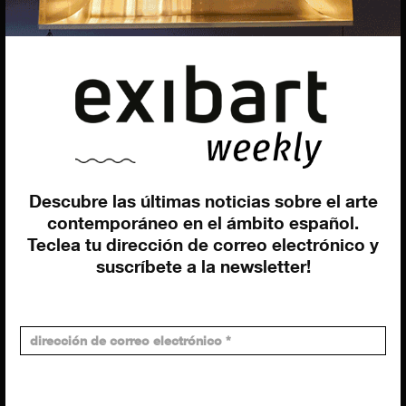
EQUIPO
Dirección general
Uros Gorgone
Federico Pazzagli
Dirección exibart.es
Carolina Ciuti
Administración
Evelyn Parretti
Descubre las últimas noticias sobre el arte
Marketing
contemporáneo en el ámbito español.
Francesca Grismondi
Teclea tu dirección de correo electrónico y
Programación y diseño web
suscríbete a la newsletter!
Giovanni Costante
Marcello Moi