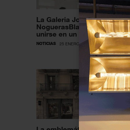
La Galeria Joan Prats y
NoguerasBlanchard decide
unirse en un nuevo...
NOTICIAS
25 ENERO 2024
La emblemática galería