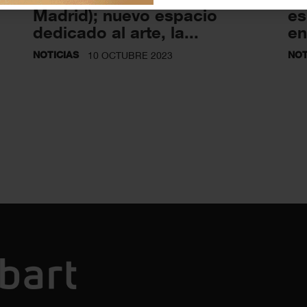
Madrid); nuevo espacio
es
dedicado al arte, la...
en
NOTICIAS
NOT
10 OCTUBRE 2023