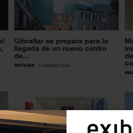
el
Gibraltar se prepara para la
MA
,
llegada de un nuevo centro
in
de...
de
co
NOTICIAS
15 MARZO 2024
INA