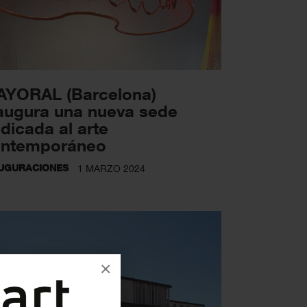
YORAL (Barcelona)
augura una nueva sede
dicada al arte
ntemporáneo
UGURACIONES
1 MARZO 2024
×