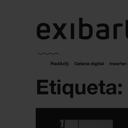
exibart.es
RadAr(t)
Galería digital
Insertar
Etiqueta