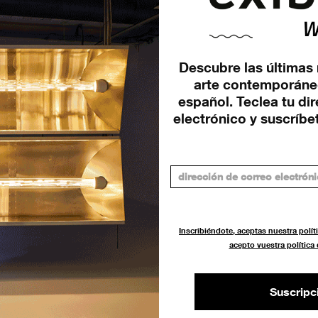
exibart.es destaca:
Se
n
Homesession (Barcelona)
de
Descubre las últimas 
celebra 15 años y anuncia la
Sa
arte contemporáne
apertura...
español. Teclea tu di
NOT
electrónico y suscríbet
ENTREVISTAS
16 ENERO 2024
Inscribiéndote, aceptas nuestra políti
acepto vuestra política
Suscripc
ISLA (Robledo de Chavela,
La