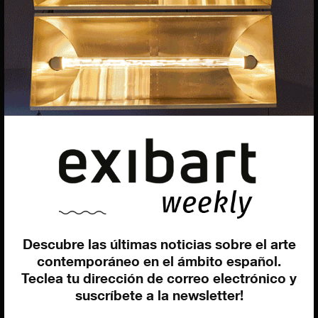
Marketing
Francesca Grismondi
Programación y diseño web
Giovanni Costante
Marcello Moi
EXIBART SPAIN, S.L.U.
AVINGUDA ROMA, 12
Descubre las últimas noticias sobre el arte
08015 BARCELONA
contemporáneo en el ámbito español.
CIF: B06956841
Teclea tu dirección de correo electrónico y
Suscríbete a la newsletter
suscríbete a la newsletter!
Contacto
Utilizamos cookies para ofrecerte la mejor experiencia en