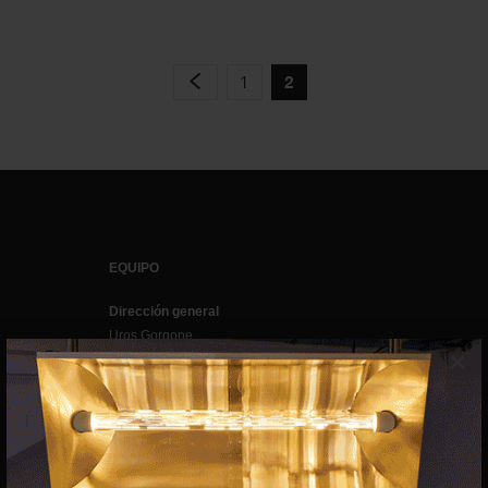
1
2
EQUIPO
Dirección general
Uros Gorgone
×
Federico Pazzagli
Dirección exibart.es
Carolina Ciuti
Administración
Evelyn Parretti