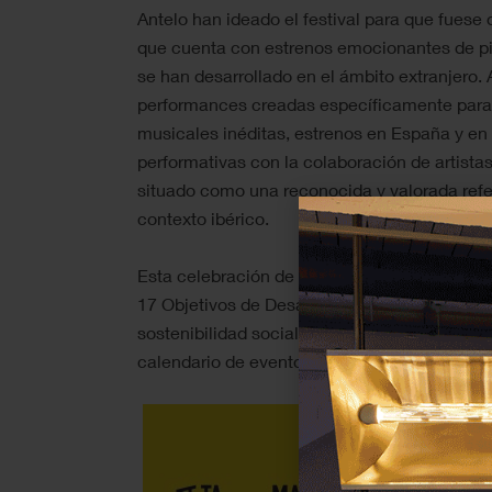
Antelo han ideado el festival para que fuese
que cuenta con estrenos emocionantes de pie
se han desarrollado en el ámbito extranjero.
performances creadas específicamente para e
musicales inéditas, estrenos en España y en 
performativas con la colaboración de artistas
situado como una reconocida y valorada ref
contexto ibérico.
Esta celebración de voces gallegas también
17 Objetivos de Desarrollo Sostenible (ODS)
sostenibilidad social y ecológica de la apues
calendario de eventos que tendrán lugar entr