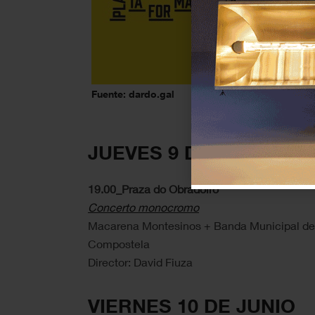
Fuente: dardo.gal
JUEVES 9 DE JUNIO
19.00_Praza do Obradoiro
Concerto monocromo
Macarena Montesinos + Banda Municipal de
Compostela
Director: David Fiuza
VIERNES 10 DE JUNIO