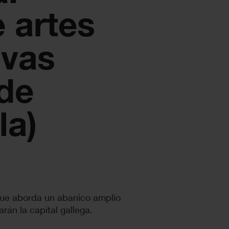
e artes
ivas
 de
la)
 que aborda un abanico amplio
rán la capital gallega.