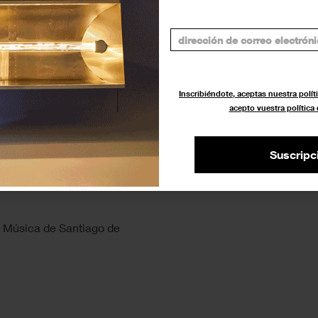
Inscribiéndote, aceptas nuestra políti
acepto vuestra política
Suscripc
 Música de Santiago de