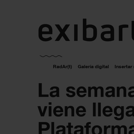
exibart.es
RadAr(t)
Galería digital
Insertar
La seman
viene lleg
Plataform