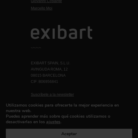
Giovanni Costante
Marcello Moi
EXIBART SPAIN, S.L.U.
AVINGUDA ROMA, 12
08015 BARCELONA
CIF: B06956841
Suscríbete a la newsletter
Contacto
Utilizamos cookies para ofrecerte la mejor experiencia en
nuestra web.
Puedes aprender más sobre qué cookies utilizamos o
desactivarlas en los
ajustes
.
Política de privacidad
©exibart 2026 - web design and
development by
Infmedia
Aceptar