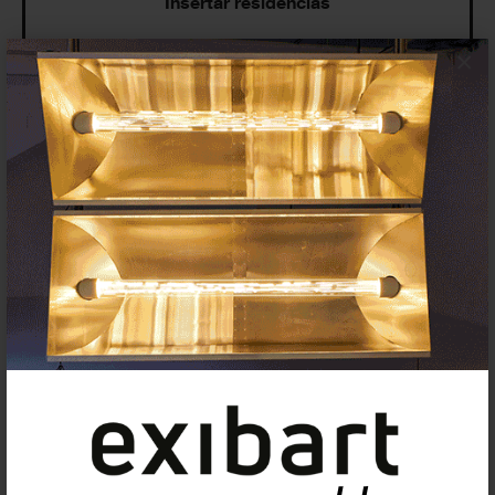
Insertar residencias
×
Insertar exposición o evento
Agenda
Exposiciones, inauguraciones,
actividades.
¡Te ayudamos a encontrar el
evento que buscas !