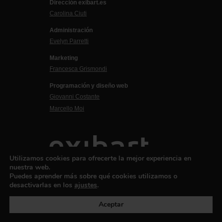
Dirección exibart.es
Carolina Ciuti
Administración
Evelyn Parretti
Marketing
Francesca Grismondi
Programación y diseño web
Giovanni Costante
Marcello Moi
Utilizamos cookies para ofrecerte la mejor experiencia en
nuestra web.
Puedes aprender más sobre qué cookies utilizamos o
desactivarlas en los
ajustes
.
EXIBART SPAIN, S.L.U.
Aceptar
AVINGUDA ROMA, 12
08015 BARCELONA