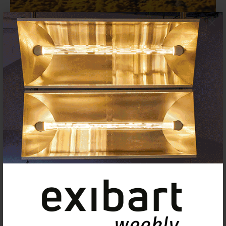
×
El Museo Nacional Thyssen-
Bornemisza (Madrid) presenta el
ciclo ‘Visión y presencia’ 2026
23 ENERO 2026
PERFORMANCES