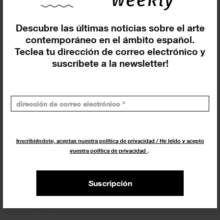
Descubre las últimas noticias sobre el arte
contemporáneo en el ámbito español.
Teclea tu dirección de correo electrónico y
suscríbete a la newsletter!
Artium Museoa impulsa la
investigación feminista con la
nueva edición de la Beca Juncal
Ballestín
Inscribiéndote, aceptas nuestra política de privacidad / He leído y acepto
vuestra política de privacidad
.
12 ENERO 2026
CONVOCATORIAS
Suscripción