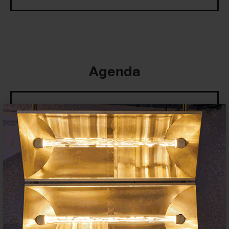
Agenda
×
Exposiciones, inauguraciones,
actividades.
¡Te ayudamos a encontrar el
evento que buscas !
Exposiciones y eventos
Eventos de hoy