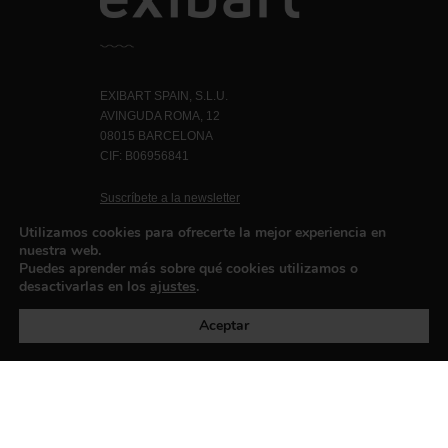
EXIBART SPAIN, S.L.U.
AVINGUDA ROMA, 12
08015 BARCELONA
CIF: B06956841
Suscríbete a la newsletter
Contacto
Utilizamos cookies para ofrecerte la mejor experiencia en
nuestra web.
Puedes aprender más sobre qué cookies utilizamos o
desactivarlas en los
ajustes
.
Política de privacidad
©exibart 2026 - web design and
development by
Infmedia
Aceptar