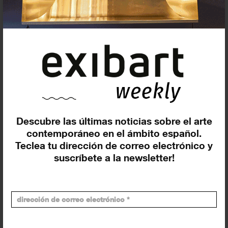
En curso y futuros
Pasados, en curso y futuros
Incluir eventos web
Descubre las últimas noticias sobre el arte
contemporáneo en el ámbito español.
Teclea tu dirección de correo electrónico y
Buscar
suscríbete a la newsletter!
Exposiciones y actividades en tu ciudad