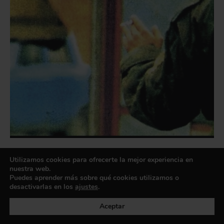
Jean-Luc Godard llega a La
Utilizamos cookies para ofrecerte la mejor experiencia en
Virreina Centre de la Imatge
nuestra web.
Puedes aprender más sobre qué cookies utilizamos o
(Barcelona)
desactivarlas en los
ajustes
.
27 MARZO 2026
EXPOSICIONES
Aceptar