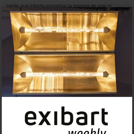
canta
, que intenta encontrar la manera de usar el
×
lenguaje no para definir y cerrar, si no para abrir mundos
y simpatías.
CC: Para acabar, volvemos al principio. Cómo
espectadora, ¿qué es lo que esperas de una película o
de una obra de vídeo? ¿Qué tipo de mirada activas
cuando ya no produces sino que consumes imágenes
en movimiento?
AR:
Me gusta que no dé por hecho un consenso, que me
extrañe o me sorprenda, que me ponga a trabajar. Me
gusta que no sea complaciente con la forma, que no se
limite a ordenar información sobre una línea de tiempo,
que se tome la libertad de jugar. Soy una enamorada de
la imagen en movimiento pero no soy nada purista,
cuando me encuentro con alguien que se toma el juego