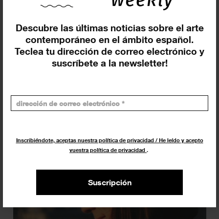
en serio, ya sea a través de un videoclip, una película de
terror, una serie o un vídeo hecho con el móvil tengo una
Descubre las últimas noticias sobre el arte
reacción muy física, me sale una risa de sorpresa y
contemporáneo en el ámbito español.
alegría.
Teclea tu dirección de correo electrónico y
suscríbete a la newsletter!
_________________________________
Inscribiéndote, aceptas nuestra política de privacidad / He leído y acepto
vuestra política de privacidad
.
Suscripción