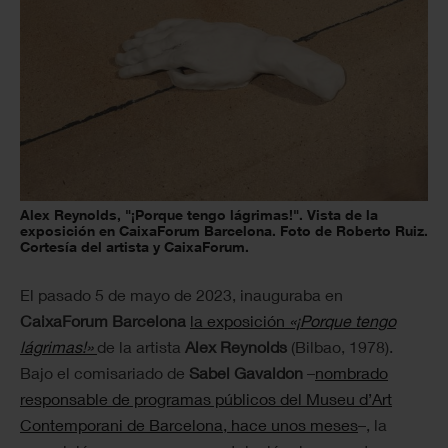
Alex Reynolds, "¡Porque tengo lágrimas!". Vista de la
exposición en CaixaForum Barcelona. Foto de Roberto Ruiz.
Cortesía del artista y CaixaForum.
El pasado 5 de mayo de 2023, inauguraba en
CaixaForum Barcelona
la exposición
«¡Porque tengo
lágrimas!»
de la artista
Alex Reynolds
(Bilbao, 1978).
Bajo el comisariado de
Sabel Gavaldon
–
nombrado
responsable de programas públicos del Museu d’Art
Contemporani de Barcelona, hace unos meses
–, la