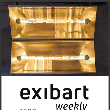
×
Insertar exposición o evento
Agenda
Exposiciones, inauguraciones,
actividades.
¡Te ayudamos a encontrar el
evento que buscas !
Exposiciones y eventos