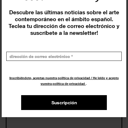
Descubre las últimas noticias sobre el arte
Eventos de hoy
contemporáneo en el ámbito español.
Teclea tu dirección de correo electrónico y
En curso y futuros
suscríbete a la newsletter!
Pasados, en curso y futuros
Incluir eventos web
Inscribiéndote, aceptas nuestra política de privacidad / He leído y acepto
vuestra política de privacidad
.
Buscar
Suscripción
Exposiciones y actividades en tu ciudad