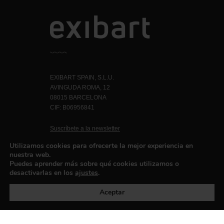
EXIBART SPAIN, S.L.U.
AVINGUDA ROMA, 12
08015 BARCELONA
CIF: B06956841
Suscríbete a la newsletter
Contacto
Utilizamos cookies para ofrecerte la mejor experiencia en
nuestra web.
Puedes aprender más sobre qué cookies utilizamos o
desactivarlas en los
ajustes
.
Política de privacidad
©exibart 2026 - web design and
development by
Infmedia
Aceptar