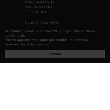
AVINGUDA ROMA, 12
08015 BARCELONA
CIF: B06956841
Suscríbete a la newsletter
Contacto
Utilizamos cookies para ofrecerte la mejor experiencia en
nuestra web.
Puedes aprender más sobre qué cookies utilizamos o
desactivarlas en los
ajustes
.
Política de privacidad
©exibart 2026 - web design and
development by
Infmedia
Aceptar