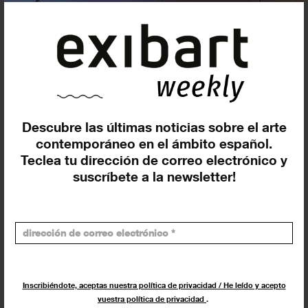
Descubre las últimas noticias sobre el arte
Buscar
contemporáneo en el ámbito español.
Teclea tu dirección de correo electrónico y
Exposiciones y actividades en tu ciudad
suscríbete a la newsletter!
Inscribiéndote, aceptas nuestra política de privacidad / He leído y acepto
Los más leídos
vuestra política de privacidad
.