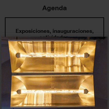
Agenda
Exposiciones, inauguraciones,
actividades.
×
¡Te ayudamos a encontrar el
evento que buscas !
Exposiciones y eventos
Eventos de hoy
En curso y futuros
Pasados, en curso y futuros
Incluir eventos web