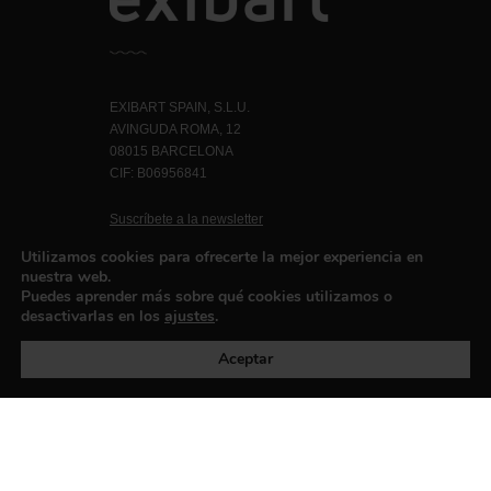
EXIBART SPAIN, S.L.U.
AVINGUDA ROMA, 12
08015 BARCELONA
CIF: B06956841
Suscríbete a la newsletter
Contacto
Utilizamos cookies para ofrecerte la mejor experiencia en
nuestra web.
Puedes aprender más sobre qué cookies utilizamos o
desactivarlas en los
ajustes
.
Política de privacidad
©exibart 2026 - web design and
development by
Infmedia
Aceptar