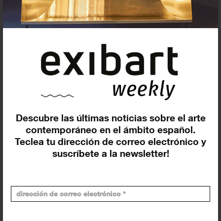
En curso y futuros
Pasados, en curso y futuros
Incluir eventos web
Descubre las últimas noticias sobre el arte
contemporáneo en el ámbito español.
Teclea tu dirección de correo electrónico y
Buscar
suscríbete a la newsletter!
Exposiciones y actividades en tu ciudad