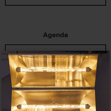
Agenda
×
Exposiciones, inauguraciones,
actividades.
¡Te ayudamos a encontrar el
evento que buscas !
Exposiciones y eventos
Eventos de hoy