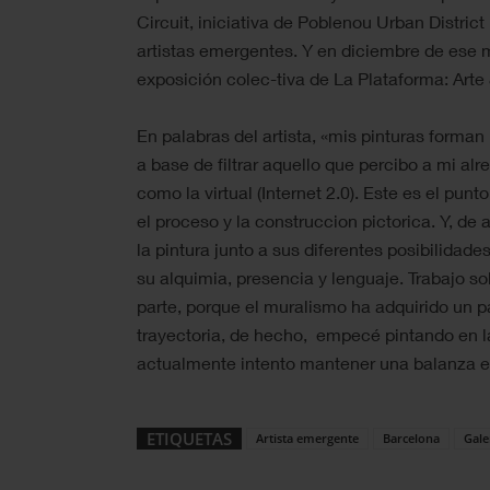
Circuit, iniciativa de Poblenou Urban Distric
artistas emergentes. Y en diciembre de ese m
exposición colec-tiva de La Plataforma: Arte
En palabras del artista, «mis pinturas forma
a base de filtrar aquello que percibo a mi alre
como la virtual (Internet 2.0). Este es el punt
el proceso y la construccion pictorica. Y, de
la pintura junto a sus diferentes posibilidad
su alquimia, presencia y lenguaje. Trabajo s
parte, porque el muralismo ha adquirido un p
trayectoria, de hecho, empecé pintando en la
actualmente intento mantener una balanza en
ETIQUETAS
Artista emergente
Barcelona
Gale