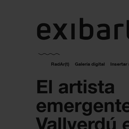
exibart.es
RadAr(t)
Galería digital
Insertar
El artista
emergente
Vallverdú