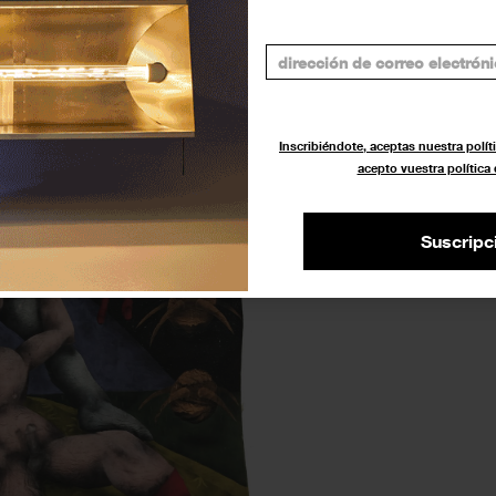
Como galería independiente
eva York y Londres para
s y emergentes en España.
Inscribiéndote, aceptas nuestra políti
acepto vuestra política
Suscripc