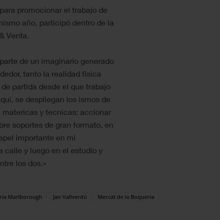
t para promocionar el trabajo de
ismo año, participó dentro de la
 & Venta.
n parte de un imaginario generado
dedor, tanto la realidad fisica
o de partida desde el que trabajo
 aqui, se despliegan los ismos de
es matericas y tecnicas: accionar
obre soportes de gran formato, en
apel importante en mi
 calle y luego en el estudio y
tre los dos.»
ria Marlborough
Jan Vallverdú
Mercat de la Boqueria