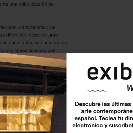
nta una ridiculización de
rfección, característico de
tra diferentes obras de gran
dos por el autor, son personajes
color y líneas severas, que
logados en un entorno de
borough Barcelona. Esta galería
iferentes sedes como la de
n 1992 con la famosa exposición
Descubre las últimas 
os diez años de trabajo de Francis
arte contemporáne
al organizada durante la vida del
español. Teclea tu di
 espacio en Barcelona, donde
electrónico y suscríbet
representación de los artistas