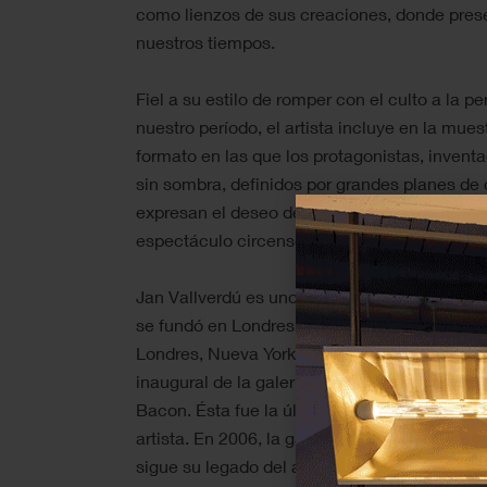
como lienzos de sus creaciones, donde prese
nuestros tiempos.
Fiel a su estilo de romper con el culto a la pe
nuestro período, el artista incluye en la mues
formato en las que los protagonistas, inventa
sin sombra, definidos por grandes planes de 
expresan el deseo de no ser sumisos u homo
espectáculo circense.
Jan Vallverdú es uno de los artistas de Marl
se fundó en Londres en 1946 y cuenta con d
Londres, Nueva York o Madrid, inaugurada e
inaugural de la galería, que mostró los últim
Bacon. Ésta fue la última exhibición individu
artista. En 2006, la galería abre un segundo
sigue su legado del arte contemporáneo y la 