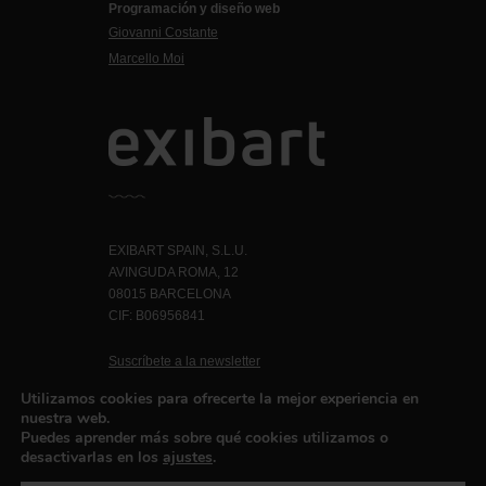
Programación y diseño web
Giovanni Costante
Marcello Moi
EXIBART SPAIN, S.L.U.
AVINGUDA ROMA, 12
08015 BARCELONA
CIF: B06956841
Suscríbete a la newsletter
Contacto
Utilizamos cookies para ofrecerte la mejor experiencia en
nuestra web.
Puedes aprender más sobre qué cookies utilizamos o
desactivarlas en los
ajustes
.
Política de privacidad
©exibart 2026 - web design and