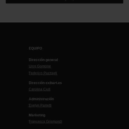
EQUIPO
Dirección general
Uros Gorgone
Federico Pazzagli
Dirección exibart.es
Carolina Ciuti
Administración
Evelyn Parretti
Marketing
Francesca Grismondi