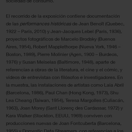
sociedad de consumo.
El recorrido de la exposición contiene documentación
de las
performances
históricas
de Jean Benoît (Quebec,
1922 – París, 2010) y Jean-Jac­ques Lebel (París, 1936),
proyectos fotográficos de Marcelo Brodsky (Buenos
Aires, 1954), Robert Mapplethorpe (Nueva York, 1946 –
Boston, 1989), Pierre Molinier (Agen, 1900 – Burdeos,
1976) y Susan Meiselas (Baltimore, 1948), aparte de
referencias a obras de la literatura, el cine y el cómic, y
vídeos de entrevistas con filósofos e investigadores. En
la muestra, las instalaciones de artistas como Laia Abril
(Barcelona, 1986), Paul Chan (Hong Kong, 1973), Shu
Lea Cheang (Taiwan, 1954), Teresa Margolles (Culiacán,
1963), Joan Morey (Sant Llorenç des Cardassar, 1972) y
Kara Walker (Stockton, EEUU, 1969)​ conviven con
producciones nuevas de Joan Fontcuberta (Barcelona,
1955) y Domestic Data Streamers, con referencias a los