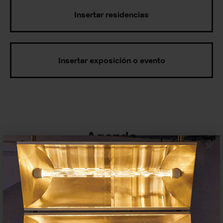
Insertar residencias
Insertar exposición o evento
Agenda
×
Exposiciones, inauguraciones,
actividades.
¡Te ayudamos a encontrar el
evento que buscas !