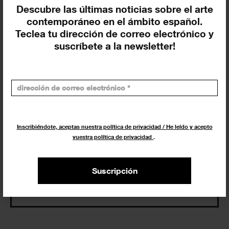
Eventos de hoy
Descubre las últimas noticias sobre el arte
contemporáneo en el ámbito español.
En curso y futuros
Teclea tu dirección de correo electrónico y
Pasados, en curso y futuros
suscríbete a la newsletter!
Incluir eventos web
Inscribiéndote, aceptas nuestra política de privacidad / He leído y acepto
vuestra política de privacidad
.
Buscar
Suscripción
Exposiciones y actividades en tu ciudad