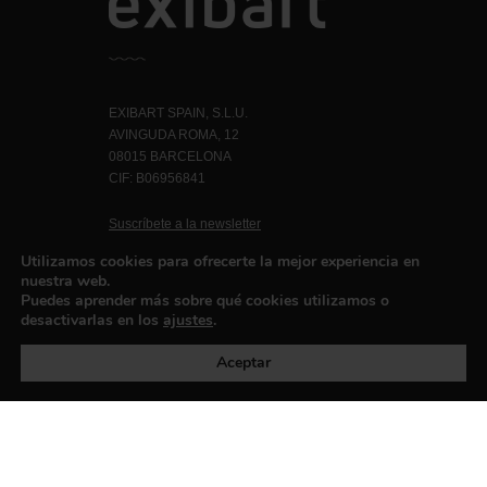
EXIBART SPAIN, S.L.U.
AVINGUDA ROMA, 12
08015 BARCELONA
CIF: B06956841
Suscríbete a la newsletter
Contacto
Utilizamos cookies para ofrecerte la mejor experiencia en
nuestra web.
Puedes aprender más sobre qué cookies utilizamos o
desactivarlas en los
ajustes
.
Política de privacidad
©exibart 2026 - web design and
development by
Infmedia
Aceptar