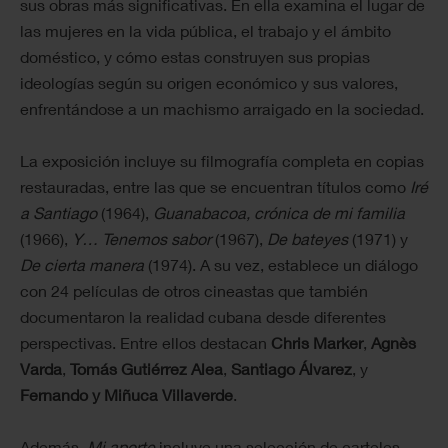
sus obras más significativas. En ella examina el lugar de
las mujeres en la vida pública, el trabajo y el ámbito
doméstico, y cómo estas construyen sus propias
ideologías según su origen económico y sus valores,
enfrentándose a un machismo arraigado en la sociedad.
La exposición incluye su filmografía completa en copias
restauradas, entre las que se encuentran títulos como
Iré
a Santiago
(1964),
Guanabacoa, crónica de mi familia
(1966),
Y… Tenemos sabor
(1967),
De bateyes
(1971) y
De cierta manera
(1974). A su vez, establece un diálogo
con 24 películas de otros cineastas que también
documentaron la realidad cubana desde diferentes
perspectivas. Entre ellos destacan
Chris Marker
,
Agnès
Varda
,
Tomás Gutiérrez Alea
,
Santiago Álvarez
, y
Fernando
y Miñuca Villaverde
.
Además,
Mi aporte
incluye una selección de carteles