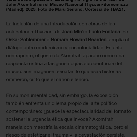
John Akomfrah en el Museo Nacional Thyssen-Bornemisza
(Madrid), 2025. Foto de Maru Serrano. Cortesía de TBA21.
La inclusión de una introducción con obras de las
colecciones Thyssen–de
Joan Miró
a
Lucio Fontana
, de
Oskar Schlemmer
a
Romare Howard Bearden
–amplía el
diálogo entre modernismo y poscolonialidad. En este
contrapunto, el gesto de Akomfrah aparece como una
respuesta crítica a las genealogías eurocéntricas del
museo: sus imágenes rescatan lo que esas historias
omitieron, oír lo que el canon silenció.
En su monumentalidad, sin embargo, la exposición
también enfrenta un dilema propio del arte político
contemporáneo: ¿puede la espectacularidad del formato
sostener la urgencia ética que invoca? Akomfrah
maneja con maestría la escala cinematográfica, pero el
riesgo de estetizar el trauma y la devastación persiste.