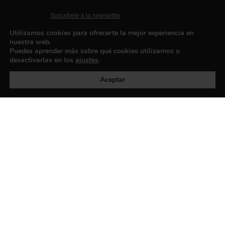
Suscríbete a la newsletter
Contacto
Utilizamos cookies para ofrecerte la mejor experiencia en
nuestra web.
Puedes aprender más sobre qué cookies utilizamos o
desactivarlas en los
ajustes
.
Política de privacidad
©exibart 2026 - web design and
development by
Infmedia
Aceptar