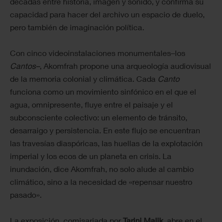
décadas entre historia, imagen y sonido, y confirma su
capacidad para hacer del archivo un espacio de duelo,
pero también de imaginación política.
Con cinco videoinstalaciones monumentales–los
Cantos–
, Akomfrah propone una arqueología audiovisual
de la memoria colonial y climática. Cada
Canto
funciona como un movimiento sinfónico en el que el
agua, omnipresente, fluye entre el paisaje y el
subconsciente colectivo: un elemento de tránsito,
desarraigo y persistencia. En este flujo se encuentran
las travesías diaspóricas, las huellas de la explotación
imperial y los ecos de un planeta en crisis. La
inundación, dice Akomfrah, no solo alude al cambio
climático, sino a la necesidad de «repensar nuestro
pasado».
La exposición, comisariada por
Tarini Malik
, abre en el