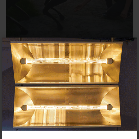
×
‘Recorridos nocturnos’: abre la
segunda convocatoria de TBA21 y
el Museo Nacional Thyssen-
Bornemisza
10 DICIEMBRE 2025
CONVOCATORIAS