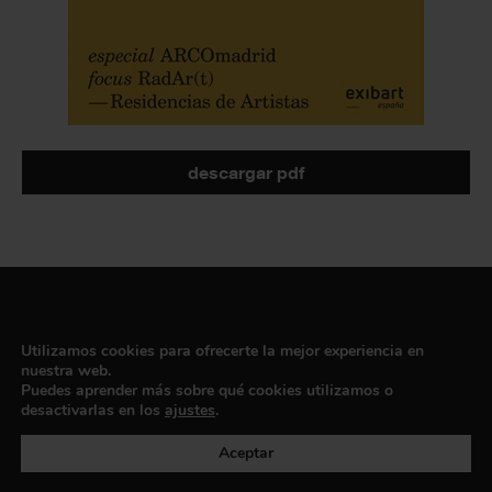
descargar pdf
Utilizamos cookies para ofrecerte la mejor experiencia en
EQUIPO
nuestra web.
Puedes aprender más sobre qué cookies utilizamos o
desactivarlas en los
ajustes
.
Dirección general
Uros Gorgone
Aceptar
Federico Pazzagli