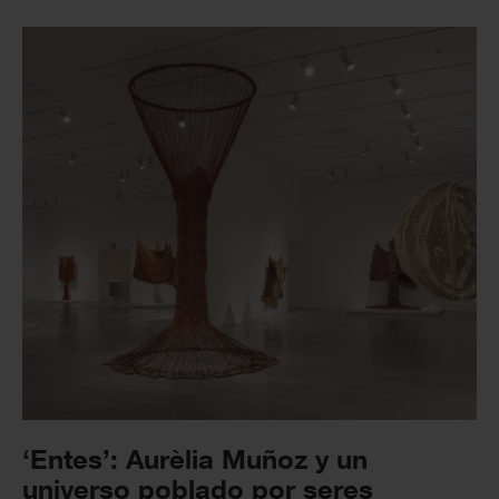
‘Entes’: Aurèlia Muñoz y un
universo poblado por seres