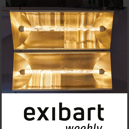
×
¿El ‘Guernica’ se va de viaje? El
difícil préstamo a Bilbao abre el
conflicto político
3 ABRIL 2026
ACTUALIDAD