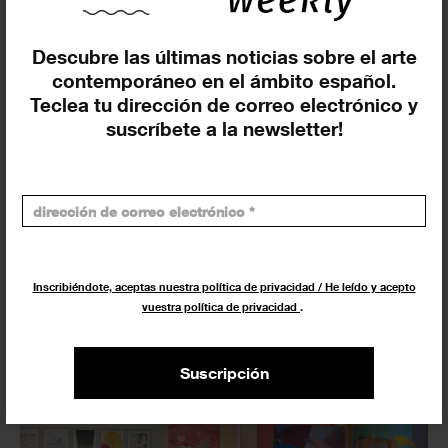
Descubre las últimas noticias sobre el arte
contemporáneo en el ámbito español.
Teclea tu dirección de correo electrónico y
suscríbete a la newsletter!
‘La imagen sublime’: El Museo
Reina Sofía (Madrid) revive los
orígenes del videoarte en España
9 MARZO 2026
ACTUALIDAD
Inscribiéndote, aceptas nuestra política de privacidad / He leído y acepto
vuestra política de privacidad
.
Suscripción