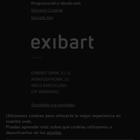
Programación y diseño web
Giovanni Costante
Marcello Moi
EXIBART SPAIN, S.L.U.
AVINGUDA ROMA, 12
08015 BARCELONA
CIF: B06956841
Suscríbete a la newsletter
Contacto
Utilizamos cookies para ofrecerte la mejor experiencia en
nuestra web.
Puedes aprender más sobre qué cookies utilizamos o
desactivarlas en los
ajustes
.
Política de privacidad
©exibart 2026 - web design and