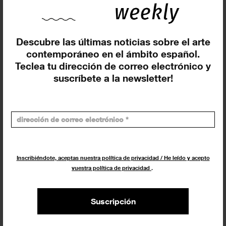
Insertar residencias
Descubre las últimas noticias sobre el arte
contemporáneo en el ámbito español.
Insertar exposición o evento
Teclea tu dirección de correo electrónico y
suscríbete a la newsletter!
Agenda
Inscribiéndote, aceptas nuestra política de privacidad / He leído y acepto
vuestra política de privacidad
.
Exposiciones, inauguraciones,
actividades.
Suscripción
¡Te ayudamos a encontrar el