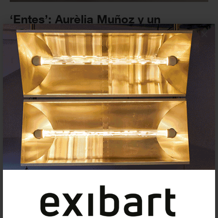
‘Entes’: Aurèlia Muñoz y un
universo poblado por seres
×
híbridos en el Museo Reina Sofía
(Madrid)
28 ABRIL 2026
EXPOSICIONES
Suscríbete a la newsletter