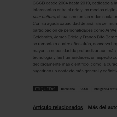
CCCB desde 2004 hasta 2019, dedicado a la
interesantes entre el arte y los medios digit
user culture
, el realismo en las redes sociale
Con su aguda capacidad de análisis del mu
participación de personalidades como Ai Wei
Goldsmith, James Bridle y Franco Bifo Berardi
se remonta a cuatro años atrás, conserva ho
mayor: la necesidad de profundizar aún más e
tecnología y las humanidades, un aspecto q
decididamente más científico, como la curad
sugerir en un contexto más general y defini
ETIQUETAS
Barcelona
CCCB
Inteligencia artifi
Artículo relacionados
Más del aut