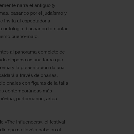
mente narra el antiguo (y
mas, pasando por el judaísmo y
e invita al espectador a
opia ontología, buscando fomentar
arismo bueno-malo.
antes al panorama completo de
do disperso es una tarea que
tórica y la presentación de una
aldará a través de charlas,
cionales con figuras de la talla
oras contemporáneas más
(música, performance, artes
e «The Influencers», el festival
in que se llevó a cabo en el