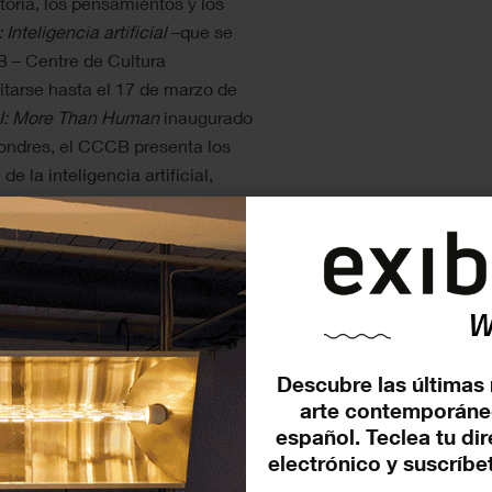
oria, los pensamientos y los
: Inteligencia artificial
–que se
B – Centre de Cultura
tarse hasta el 17 de marzo de
I: More Than Human
inaugurado
ondres, el CCCB presenta los
 la inteligencia artificial,
o a lo largo de la historia de la
r vida a entidades no humanas.
 investigador Lluís Nacenta y
 Centre, es de hecho un viaje a
ecnológica, pero sobre todo una
 mundo artificial de
Descubre las últimas 
entra su éxito en trazar un
arte contemporáne
ia y las antiguas civilizaciones
español. Teclea tu di
 del futuro.
electrónico y suscríbet