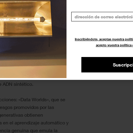
sición, se incluye una sección
ateria informe dotada de
que exploran la construcción de
los naturales (a cargo del grupo
s conceptos de privado y público
Inscribiéndote, aceptas nuestra políti
 se convierte en una IA doméstica
acepto vuestra política
generativas adversarias por Memo
ontemporáneos como Eryk
Suscripc
iones de artistas como Steve
han optado por codificar su
 ADN sintético.
ecciones: «Data Worlds», que se
sesgos promovidos por las
generativas obtienen
 en el aprendizaje automático y
encia genuina que emula la