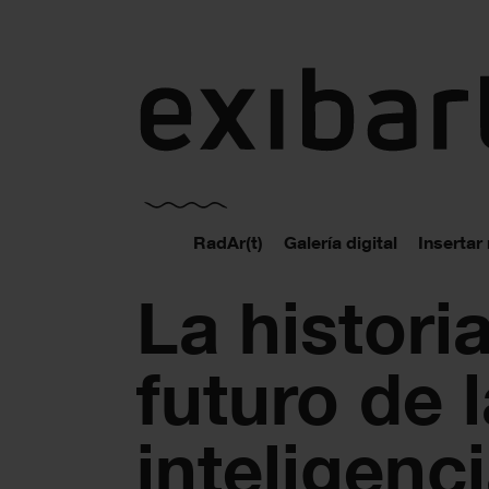
exibart.es
RadAr(t)
Galería digital
Insertar
La historia
futuro de 
inteligenc