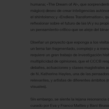
humana; «The Dream of AI», que sorprendente
mágico) deseo de crear inteligencias autóno
el shintoismo; y «Endless Transformation», qu
reflexionar sobre el futuro de las IA y su pr
un pensamiento crítico que se aleje del bin
Diseñar un proyecto que exponga a los visit
un tema tan fragmentado, complejo y a menu
requiere un gran trabajo de investigación his
multiplicidad de opiniones, que el CCCB resp
debates, actuaciones y clases magistrales adi
de N. Katherine Hayles, una de las pensad
relevantes, y artistas de diferentes ámbitos 
visuales).
Sin embargo, se siente la lejana resonancia d
curado por Eva y Franco Mattes y Bani Brusad