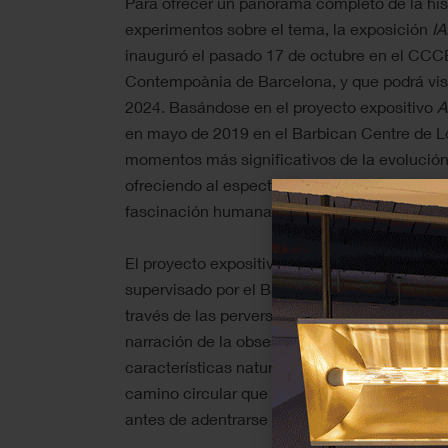
Para ofrecer un panorama completo de la hist
experimentos sobre el tema, la exposición
IA
inauguró el pasado 17 de octubre en el CCC
Contempoània de Barcelona, y que podrá visi
2024. Basándose en el proyecto expositivo
A
en mayo de 2019 en el Barbican Centre de L
momentos más significativos de la evolución de
ofreciendo al espectador un verdadero recorrid
fascinación humana por la posibilidad de da
El proyecto expositivo, bajo la curaduría del
supervisado por el Barcelona Supercomputing
través de las perversiones éticas de la era t
narración de la obsesión humana por dotar al
características naturales. La propuesta, encu
camino circular que se conecta con la alquim
antes de adentrarse de lleno en las preguntas