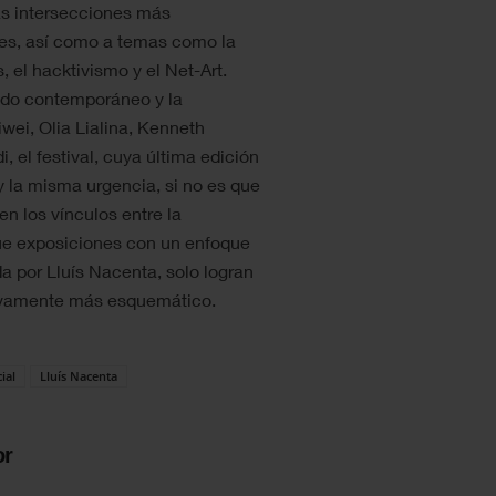
s intersecciones más
ales, así como a temas como la
s, el hacktivismo y el Net-Art.
ndo contemporáneo y la
wei, Olia Lialina, Kenneth
, el festival, cuya última edición
y la misma urgencia, si no es que
n los vínculos entre la
ue exposiciones con un enfoque
a por Lluís Nacenta, solo logran
tivamente más esquemático.
cial
Lluís Nacenta
or