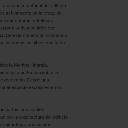
 resonancia material del edificio.
ntes activamente en la creación
 con estructuras metálicas,
os para activar sonidos que
da. De esta manera la instalación
e las redes invisibles que tejen
itecta Meritxell Inaraja,
se inspira en teorías sobre la
o experiencia. Desde una
ma el espacio expositivo en un
os partes: una versión
n por la arquitectura del edificio
 visitantes, y una versión