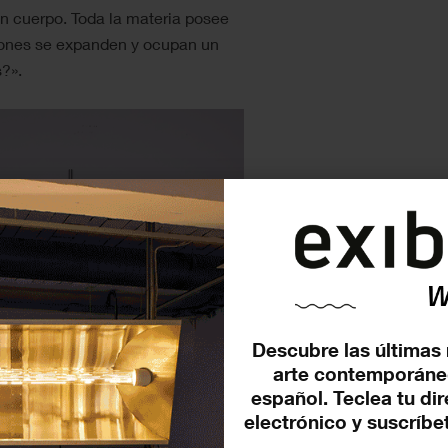
n cuerpo. Toda la materia posee
ciones se expanden y ocupan un
?».
Descubre las últimas 
arte contemporáne
español. Teclea tu di
electrónico y suscríbet