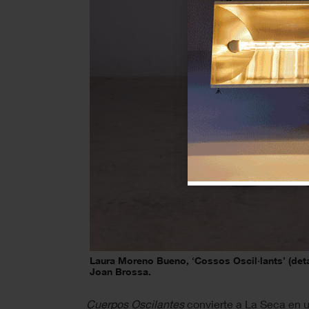
Laura Moreno Bueno, ‘Cossos Oscil·lants’ (deta
Joan Brossa.
Cuerpos Oscilantes
convierte a La Seca en u