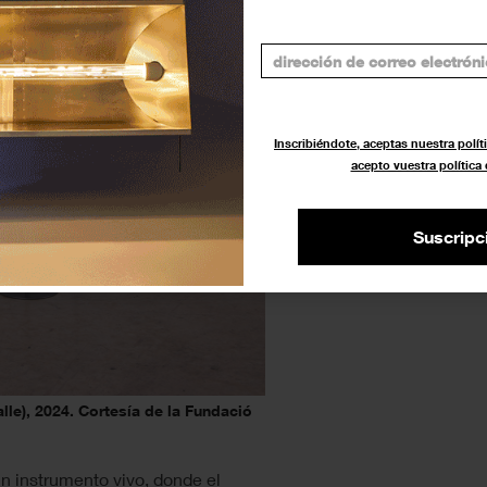
Inscribiéndote, aceptas nuestra políti
acepto vuestra política
Suscripc
lle), 2024. Cortesía de la Fundació
n instrumento vivo, donde el