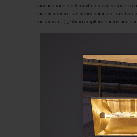
consecuencia del movimiento vibratorio de u
una vibración. Las frecuencias de las vibra
espacio. (…) ¿Cómo amplificar estos sonidos