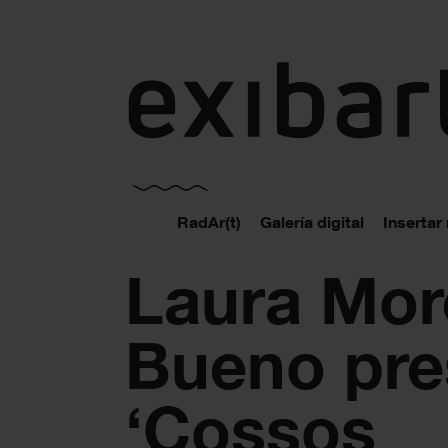
exibart.es
RadAr(t)
Galería digital
Insertar
Laura Mo
Bueno pre
‘Cossos