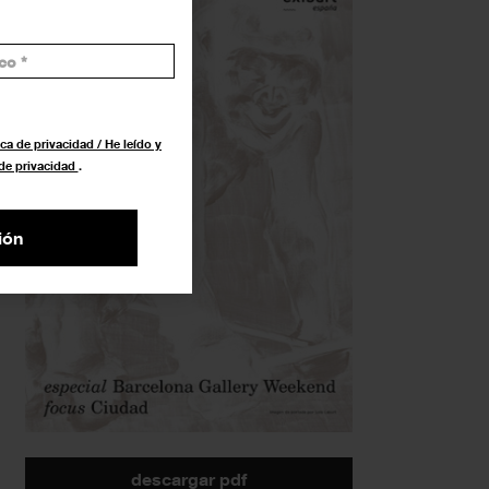
ca de privacidad / He leído y
 de privacidad
.
ión
descargar pdf