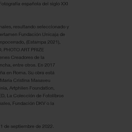
Fotografía española del siglo XXI
nales, resultando seleccionado y
Certamen Fundación Unicaja de
ampocerrado, (Estampa 2021),
ED, PHOTO ART PRIZE
nes Creadores de la
cha, entre otros. En 2017
aña en Roma. Su obra está
 María Cristina Masaveu
nia, Artphilen Foundation,
D, La Colección de Fotolibros
ales, Fundación DKV o la
 11 de septiembre de 2022.