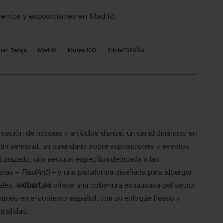
ventos y exposiciones en Madrid.
Juan Baraja
Madrid
Museo ICO
PHotoESPAÑA
icación de noticias y artículos diarios, un canal dinámico en
tín semanal, un calendario sobre exposiciones y eventos
ualizado, una sección específica dedicada a las
RadAr(t)
istas –
– y una plataforma diseñada para albergar
exibart.es
ales,
ofrece una cobertura exhaustiva del sector
ráneo en el contexto español, con un enfoque fresco y
tualidad.