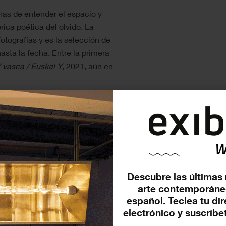
eras de entender el espacio y
ica poética del olvido. La
tografías y es la selección de
sta la fecha. Entre la primera
 vasca / Euskal Y
, 2021, aún en
Descubre las últimas 
arte contemporáne
español. Teclea tu di
electrónico y suscríbet