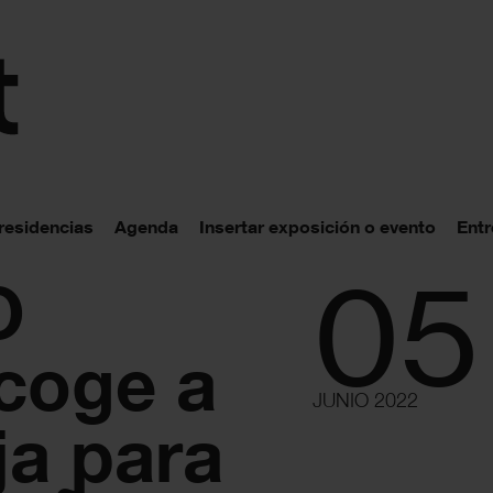
 residencias
Agenda
Insertar exposición o evento
Entr
05
O
acoge a
JUNIO 2022
ja para