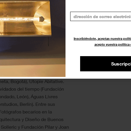
Inscribiéndote, aceptas nuestra políti
l tiempo’, Juan Baraja, 2022.
acepto vuestra política
Universidad de Barcelona. Su
Suscripc
das de todo el territorio nacional
ntre sus exposiciones
eta, Bogotá), Utopie Abitative.
lvidados del tiempo (Fundación
ondado, León), Águas Livres
rstudios, Berlín). Entre sus
otógrafos becarios en la
uitectura y Diseño de Buenos
 Solleric y Fundación Pilar y Joan