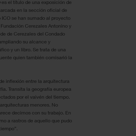
o
es el título de una exposición de
arcada en la sección oficial de
 ICO se han sumado al proyecto
la Fundación Cerezales Antonino y
ede de Cerezales del Condado
 ampliando su alcance y
co y un libro. Se trata de una
Puente quien también comisarió la
e inflexión entre la arquitectura
afía. Transita la geografía europea
ectados por el vaivén del tiempo.
e arquitecturas menores. No
arece decirnos con su trabajo. En
mo a rastros de aquello que pudo
 tiempo”.