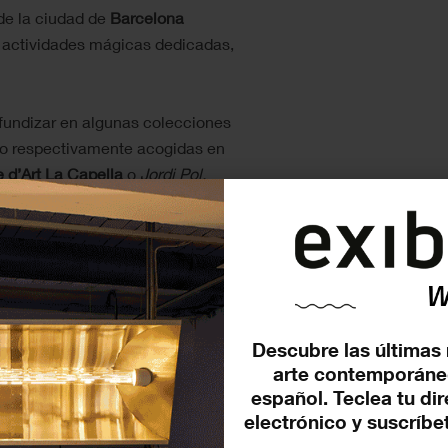
de la ciudad de
Barcelona
, actividades mágicas dedicadas,
fundizar en algunas colecciones
ro respectivamente acogidas en
 d’Art La Capella
o
Jordi Pol.
na
.
La primera se encuentra en el
ones que sufrió la ciudad, tras
endo tanto fotografías de la
e Montjuïc
, imágenes de treinta
or un taller centrado en los
, en cambio, dedicada al
Descubre las últimas 
ep Obiols
,
Francisco Galí
,
John
arte contemporáne
l
y tiene lugar en el
Archivo
español. Teclea tu di
electrónico y suscríbet