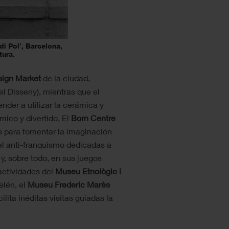
di Pol’, Barcelona,
tura.
ign Market
de la ciudad,
el Disseny), mientras que el
nder a utilizar la cerámica y
mico y divertido. El
Born Centre
s para fomentar la imaginación
 el anti-franquismo dedicadas a
y, sobre todo, en sus juegos
 actividades del
Museu
Etnològic i
elén, el
Museu Frederic Marès
ita inéditas visitas guiadas la