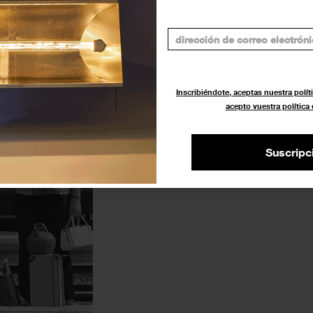
Inscribiéndote, aceptas nuestra políti
acepto vuestra política
Suscripc