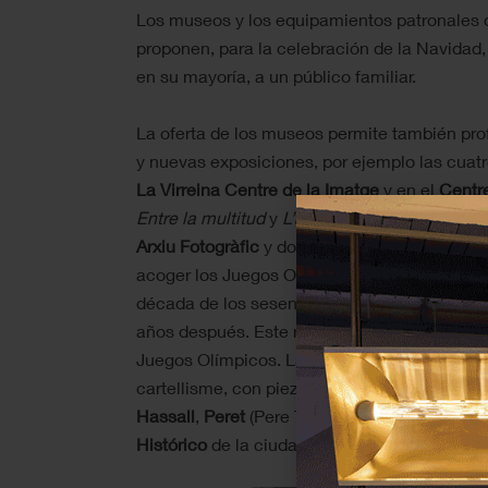
Los museos y los equipamientos patronales 
proponen, para la celebración de la Navidad
en su mayoría, a un público familiar.
La oferta de los museos permite también pro
y nuevas exposiciones, por ejemplo las cuat
La
Virreina Centre de la Imatge
y en el
Centre
Entre la multitud
y
L’art del cartell a Barcelo
Arxiu Fotogràfic
y documenta las transformaci
acoger los Juegos Olímpicos de 1992, exponi
década de los sesenta como, en el
Castell d
años después. Este recurrido es completado p
Juegos Olímpicos.
La segunda exposición es
cartellisme, con piezas de autores como,
Jos
Hassall
,
Peret
(Pere Torrent) o
Xavier Marisca
Histórico
de la ciudad.