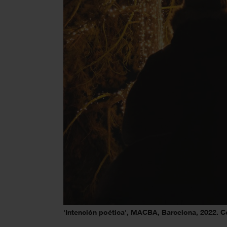
'Intención poética', MACBA, Barcelona, 2022. C