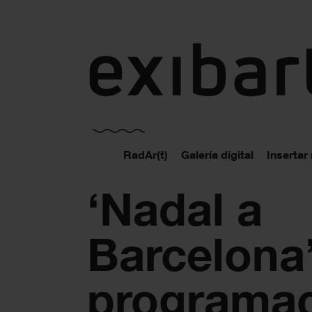
exibart.es
RadAr(t)
Galería digital
Insertar
‘Nadal a
Barcelona’
programa