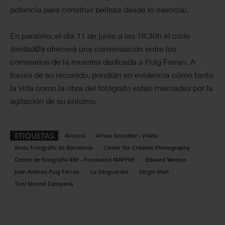
potencia para construir belleza desde lo esencial.
En paralelo, el día 11 de junio a las 18.30h el ciclo
Invitad@s
ofrecerá una conversación entre los
comisarios de la muestra dedicada a Puig Farran. A
través de su recorrido, pondrán en evidencia cómo tanto
la vida como la obra del fotógrafo están marcadas por la
agitación de su entorno.
ETIQUETAS
Arizona
Arnau Gonzàlez i Vilalta
Arxiu Fotogràfic de Barcelona
Center for Creative Photography
Centre de fotografia KBr - Fundación MAPFRE
Edward Weston
Joan Andreu Puig Farran
La Vanguardia
Sergio Mah
Toni Monné Campanà