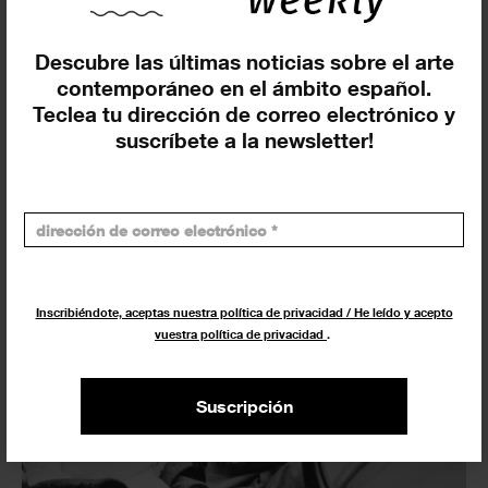
KBr Fundación MAPFRE
(Barcelona)
Descubre las últimas noticias sobre el arte
16 JUNIO 2026
EXPOSICIONES
contemporáneo en el ámbito español.
Teclea tu dirección de correo electrónico y
suscríbete a la newsletter!
Inscribiéndote, aceptas nuestra política de privacidad / He leído y acepto
vuestra política de privacidad
.
Suscripción