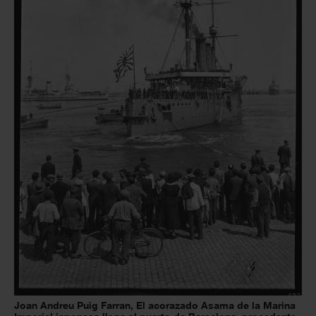
Joan Andreu Puig Farran, El acorazado Asama de la Marina