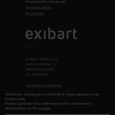
Programación y diseño web
Giovanni Costante
Marcello Moi
EXIBART SPAIN, S.L.U.
AVINGUDA ROMA, 12
08015 BARCELONA
CIF: B06956841
Suscríbete a la newsletter
Contacto
Utilizamos cookies para ofrecerte la mejor experiencia en
nuestra web.
Puedes aprender más sobre qué cookies utilizamos o
desactivarlas en los
ajustes
.
Política de privacidad
©exibart 2026 - web design and