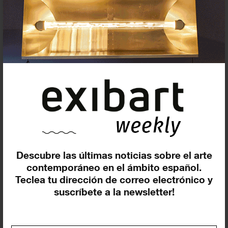
Insertar residencias
Insertar exposición o evento
Agenda
Descubre las últimas noticias sobre el arte
contemporáneo en el ámbito español.
Teclea tu dirección de correo electrónico y
Exposiciones, inauguraciones,
suscríbete a la newsletter!
actividades.
¡Te ayudamos a encontrar el
evento que buscas !