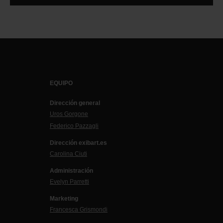
EQUIPO
Dirección general
Uros Gorgone
Federico Pazzagli
Dirección exibart.es
Carolina Ciuti
Administración
Evelyn Parretti
Marketing
Francesca Grismondi