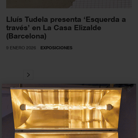
Lluís Tudela presenta ‘Esquerda a
través’ en La Casa Elizalde
(Barcelona)
9 ENERO 2026
EXPOSICIONES
×
Suscríbete a la newsletter