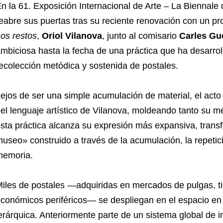
n la 61. Exposición Internacional de Arte – La Biennale
eabre sus puertas tras su reciente renovación con un pr
os restos
,
Oriol Vilanova
, junto al comisario
Carles Gu
mbiciosa hasta la fecha de una práctica que ha desarro
ecolección metódica y sostenida de postales.
ejos de ser una simple acumulación de material, el acto 
el lenguaje artístico de Vilanova, moldeando tanto su 
sta práctica alcanza su expresión más expansiva, trans
useo» construido a través de la acumulación, la repetició
memoria.
iles de postales —adquiridas en mercados de pulgas, t
conómicos periféricos— se despliegan en el espacio en 
erárquica. Anteriormente parte de un sistema global de i