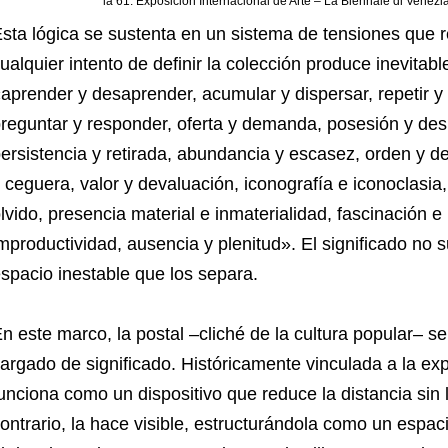
la 61. Exposición Internacional de Arte – La Biennale di Venezi
sta lógica se sustenta en un sistema de tensiones que re
ualquier intento de definir la colección produce inevita
aprender y desaprender, acumular y dispersar, repetir y v
reguntar y responder, oferta y demanda, posesión y des
ersistencia y retirada, abundancia y escasez, orden y de
 ceguera, valor y devaluación, iconografía e iconoclasia
lvido, presencia material e inmaterialidad, fascinación e 
mproductividad, ausencia y plenitud». El significado no s
spacio inestable que los separa.
n este marco, la postal –cliché de la cultura popular– s
argado de significado. Históricamente vinculada a la exp
unciona como un dispositivo que reduce la distancia sin l
ontrario, la hace visible, estructurándola como un espac