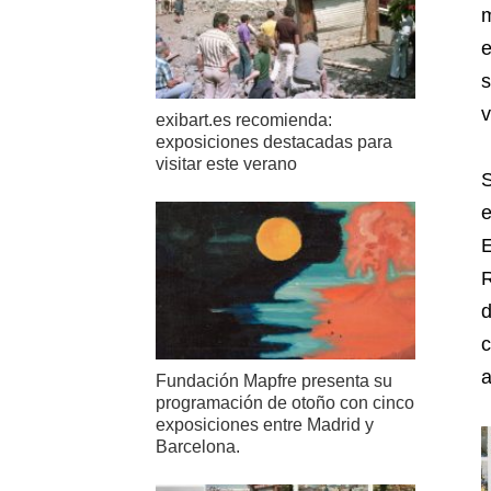
m
e
s
v
exibart.es recomienda:
exposiciones destacadas para
visitar este verano
S
e
E
R
d
c
a
Fundación Mapfre presenta su
programación de otoño con cinco
exposiciones entre Madrid y
Barcelona.