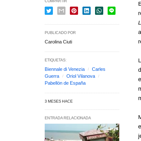
COMPARTIR
E
r
L
a
PUBLICADO POR
r
Carolina Ciuti
L
ETIQUETAS:
Biennale di Venezia
Carles
d
Guerra
Oriol Vilanova
e
Pabellón de España
m
3 MESES HACE
M
ENTRADA RELACIONADA
e
j