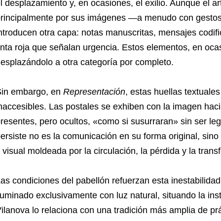
l desplazamiento y, en ocasiones, el exilio. Aunque el ar
rincipalmente por sus imágenes —a menudo con gestos r
ntroducen otra capa: notas manuscritas, mensajes codifi
inta roja que señalan urgencia. Estos elementos, en ocasi
esplazándolo a otra categoría por completo.
in embargo, en
Representación
, estas huellas textual
naccesibles. Las postales se exhiben con la imagen hac
resentes, pero ocultos, «como si susurraran» sin ser legi
ersiste no es la comunicación en su forma original, sino 
 visual moldeada por la circulación, la pérdida y la tran
as condiciones del pabellón refuerzan esta inestabilidad
luminado exclusivamente con luz natural, situando la instal
ilanova lo relaciona con una tradición más amplia de pr