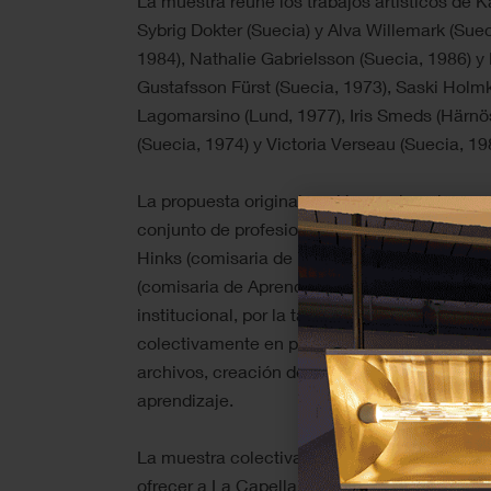
La muestra reúne los trabajos artísticos de 
Sybrig Dokter (Suecia) y Alva Willemark (Suec
1984), Nathalie Gabrielsson (Suecia, 1986) y
Gustafsson Fürst (Suecia, 1973), Saski Holm
Lagomarsino (Lund, 1977), Iris Smeds (Härnös
(Suecia, 1974) y Victoria Verseau (Suecia, 19
La propuesta original nació con el equipo cur
conjunto de profesionales del arte que traba
Hinks (comisaria de Edición), Martí Manen (di
(comisaria de Aprendizaje). Buscaron revisar y
institucional, por la tanto, pusieron a varias
colectivamente en procesos de comisariado q
archivos, creación de exposiciones, producc
aprendizaje.
La muestra colectiva emplea la metodología i
ofrecer a La Capella una forma de trabajar con