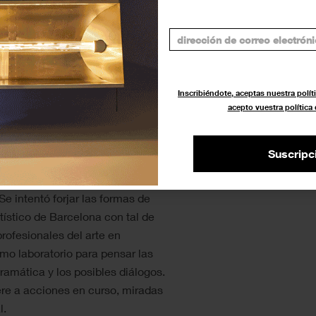
aciones, acercarse a la
dades. El punto de partida de la
nta material de archivo y una
n interactuar los visitantes y el
se define a través de piezas
Inscribiéndote, aceptas nuestra políti
l equipo de La Capella se
acepto vuestra política
ulará diálogos con artistas de
Suscripc
ha definido la tipología de obras
Se intentó forjar las formas de
ístico de Barcelona con tal de
rofesionales del arte en
o laboratorio para pensar las
gramática y los posibles diálogos.
ere a acciones en curso, miradas
l.