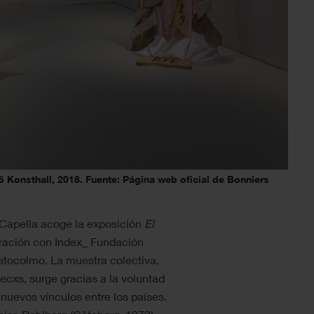
ö Konsthall, 2018. Fuente: Página web oficial de Bonniers
a Capella acoge la exposición
El
ración con Index_ Fundación
tocolmo. La muestra colectiva,
ecxs, surge gracias a la voluntad
 nuevos vínculos entre los países.