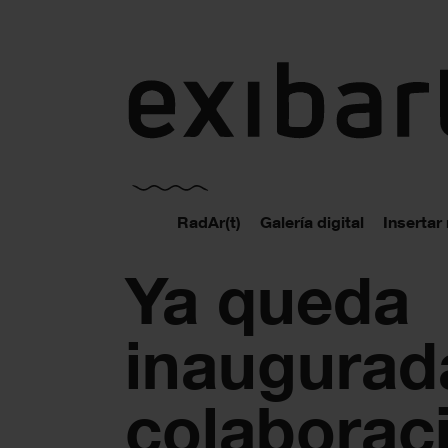
exibart.es
RadAr(t)
Galería digital
Insertar
Ya queda
inaugurad
colaborac