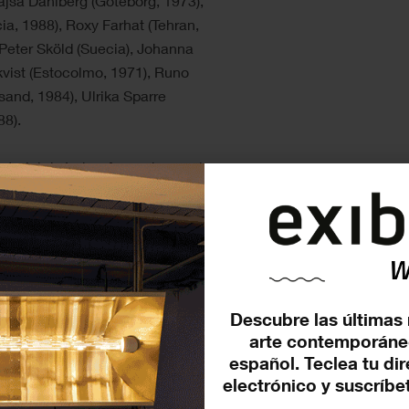
Kajsa Dahlberg (Göteborg, 1973),
ia, 1988), Roxy Farhat (Tehran,
 Peter Sköld (Suecia), Johanna
kvist (Estocolmo, 1971), Runo
and, 1984), Ulrika Sparre
88).
atorial de Index, formado por el
jan en la fundación: Jasmine
rector) e Isabella Tjäder
 flexibilizar la metodología
 personas en diálogo para trabajar
ue integran análisis de
ión de textos y procesos de
Descubre las últimas 
arte contemporáne
español. Teclea tu di
nstitucional de Index para
electrónico y suscríbet
 la práctica artística y el