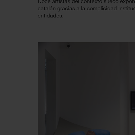
Doce artistas del contexto sueco expon
catalán gracias a la complicidad instit
entidades.