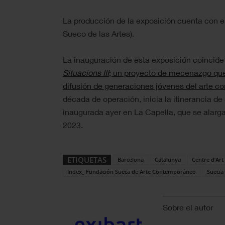
La producción de la exposición cuenta con e
Sueco de las Artes).
La inauguración de esta exposición coincide
Situacions III
; un proyecto de mecenazgo qu
difusión de generaciones jóvenes del arte 
década de operación, inicia la itinerancia de
inaugurada ayer en La Capella, que se alarg
2023.
ETIQUETAS
Barcelona
Catalunya
Centre d’Art
Index_ Fundación Sueca de Arte Contemporáneo
Suecia
Sobre el autor