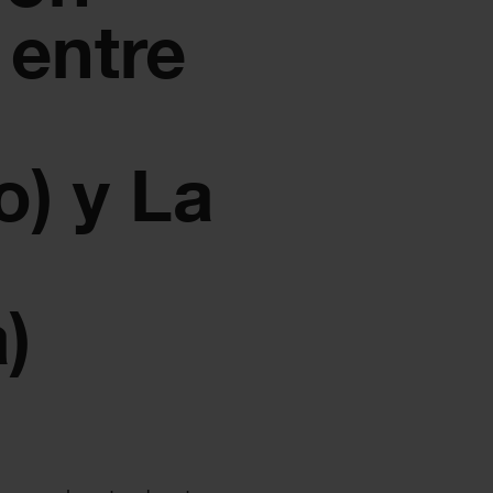
 entre
o) y La
)