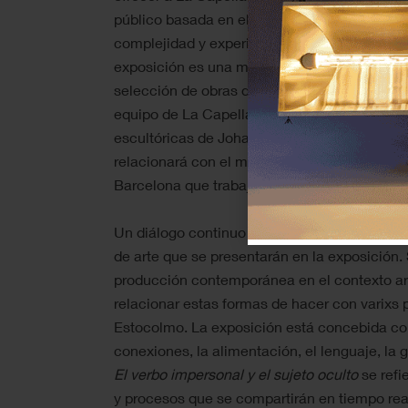
público basada en el deseo de fomentar situ
complejidad y experimentar con las temporali
exposición es una mesa de trabajo que prese
selección de obras de vídeo con las que puede
equipo de La Capella. El espacio expositivo 
escultóricas de Johanna Gustafsson Fürst. E
relacionará con el material presentado y form
Barcelona que trabajen campos paralelos.
Un diálogo continuo entre La Capella e Index 
de arte que se presentarán en la exposición. 
producción contemporánea en el contexto art
relacionar estas formas de hacer con varixs p
Estocolmo. La exposición está concebida com
conexiones, la alimentación, el lenguaje, la 
El verbo impersonal y el sujeto oculto
se refi
y procesos que se compartirán en tiempo rea