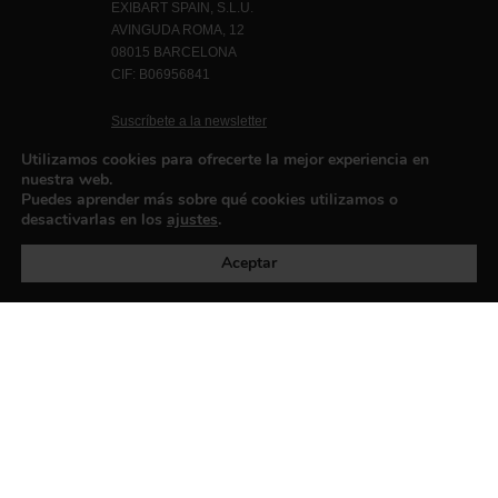
EXIBART SPAIN, S.L.U.
AVINGUDA ROMA, 12
08015 BARCELONA
CIF: B06956841
Suscríbete a la newsletter
Contacto
Utilizamos cookies para ofrecerte la mejor experiencia en
nuestra web.
Puedes aprender más sobre qué cookies utilizamos o
desactivarlas en los
ajustes
.
Política de privacidad
©exibart 2026 - web design and
development by
Infmedia
Aceptar