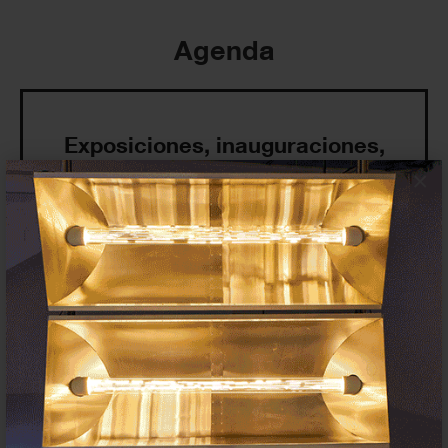
Agenda
Exposiciones, inauguraciones,
actividades.
×
¡Te ayudamos a encontrar el
evento que buscas !
Exposiciones y eventos
Eventos de hoy
En curso y futuros
Pasados, en curso y futuros