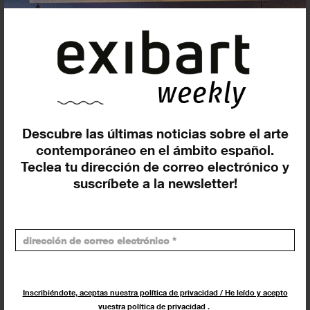
Incluir eventos web
Descubre las últimas noticias sobre el arte
Buscar
contemporáneo en el ámbito español.
Teclea tu dirección de correo electrónico y
Exposiciones y actividades en tu ciudad
suscríbete a la newsletter!
Inscribiéndote, aceptas nuestra política de privacidad / He leído y acepto
vuestra política de privacidad
.
Los más leídos